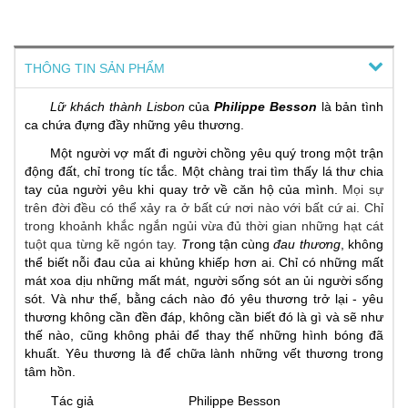
THÔNG TIN SẢN PHẨM
Lữ khách thành Lisbon
của
Philippe Besson
là bản tình
ca chứa đựng đầy những yêu thương.
Một người vợ mất đi người chồng yêu quý trong một trận
động đất, chỉ trong tíc tắc. Một chàng trai tìm thấy lá thư chia
tay của người yêu khi quay trở về căn hộ của mình.
Mọi sự
trên đời đều có thể xảy ra ở bất cứ nơi nào với bất cứ ai. Chỉ
trong khoảnh khắc ngắn ngủi vừa đủ thời gian những hạt cát
tuột qua từng kẽ ngón tay.
T
rong tận cùng
đau thương
, không
thể biết nỗi đau của
ai
khủng khiếp hơn
ai
. Chỉ có những mất
mát xoa dịu những mất mát, người sống sót an ủi người sống
sót. Và như thế, bằng cách nào đó yêu thương trở lại
-
yêu
thương không cần đền đáp, không cần biết đó là gì và sẽ như
thế nào, cũng không phải để thay thế những hình bóng đã
khuất. Yêu thương
là
để chữa lành những vết thương trong
tâm hồn.
Tác giả
Philippe Besson