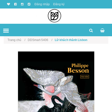
Đăng nhập
Đăng ký
Trang chủ
DDSmart-5406
Lữ khách thành Lisbon