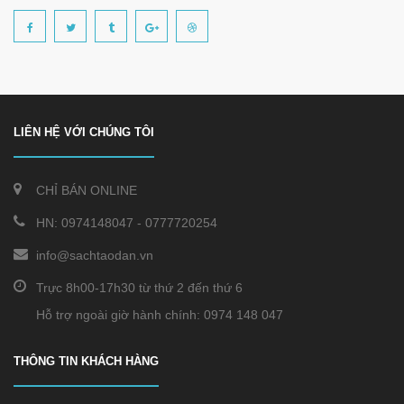
LIÊN HỆ VỚI CHÚNG TÔI
CHỈ BÁN ONLINE
HN:
0974148047
-
0777720254
info@sachtaodan.vn
Trực 8h00-17h30 từ thứ 2 đến thứ 6
Hỗ trợ ngoài giờ hành chính: 0974 148 047
THÔNG TIN KHÁCH HÀNG