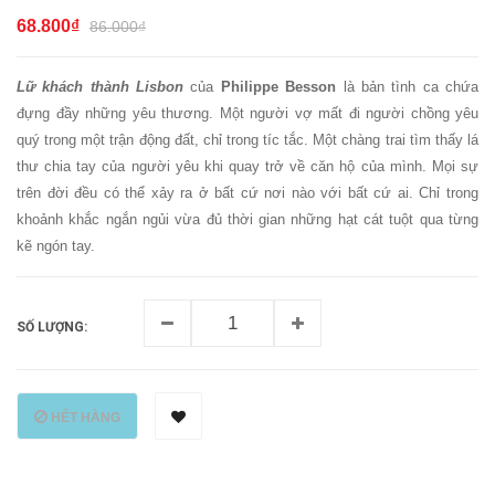
68.800₫
86.000₫
Lữ khách thành Lisbon
của
Philippe Besson
là bản tình ca chứa
đựng đầy những yêu thương. Một người vợ mất đi người chồng yêu
quý trong một trận động đất, chỉ trong tíc tắc. Một chàng trai tìm thấy lá
thư chia tay của người yêu khi quay trở về căn hộ của mình. Mọi sự
trên đời đều có thể xảy ra ở bất cứ nơi nào với bất cứ ai. Chỉ trong
khoảnh khắc ngắn ngủi vừa đủ thời gian những hạt cát tuột qua từng
kẽ ngón tay.
SỐ LƯỢNG:
HẾT HÀNG