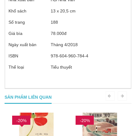
Khổ sách
13 x 20,5 cm
Số trang
188
Giá bìa
78.000đ
Ngày xuất bản
Tháng 4/2018
ISBN
978-604-960-784-4
Thể loại
Tiểu thuyết
SẢN PHẨM LIÊN QUAN
-20%
-20%