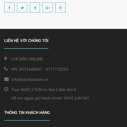
LIÊN HỆ VỚI CHÚNG TÔI
CHỈ BÁN ONLINE
HN:
0974148047
-
0777720254
info@sachtaodan.vn
Trực 8h00-17h30 từ thứ 2 đến thứ 6
Hỗ trợ ngoài giờ hành chính: 0974 148 047
THÔNG TIN KHÁCH HÀNG