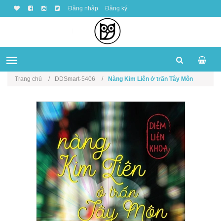
Đăng nhập
Đăng ký
Trang chủ
DDSmart-5406
Nàng Kim Liên ở trấn Tây Môn