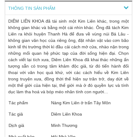
THÔNG TIN SẢN PHẨM
DIÊM LIÊN KHOA đã tái sinh một Kim Liên khác, trong một
không gian khác và bằng một cái nhìn khác. Ông đã tách Kim
Liên ra khỏi huyện Thanh Hà để đưa về vùng núi Bá Lâu -
không gian văn học của riêng ông, đặt nhân vật vào cơn bão
kinh tế thị trường thời kì đầu cải cách mở cửa, nhào nặn trong
những mối quan hệ phức tạp của đời sống hiện đại. Chọn
cách viết lại tích xưa, Diêm Liên Khoa đã khai thác những ấn
tượng sẵn có trong tâm khảm độc giả, từ đó tiến hành đối
thoại với văn học quá khứ, với các cách hiểu về Kim Liên
trong truyện xưa, đồng thời thể hiện sự trăn trở, day dứt về
một thế giới của hiện tại, thế giới mà ở đó quyền lực và tính
dục làm tha hoá và bóp méo nhân tính con người…
Tác phẩm
Nàng Kim Liên ở trấn Tây Môn
Tác giả
Diêm Liên Khoa
Dịch giả
Minh Thương
Nhà xuất bản
Hội Nhà Văn