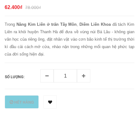
62.400₫
78.000₫
Trong
Nàng Kim Liên ở trấn Tây Môn
,
Diêm Liên Khoa
đã tách Kim
Liên ra khỏi huyện Thanh Hà để đưa về vùng núi Bá Lâu - không gian
văn học của riêng ông, đặt nhân vật vào cơn bão kinh tế thị trường thời
kì đầu cải cách mở cửa, nhào nặn trong những mối quan hệ phức tạp
của đời sống hiện đại.
SỐ LƯỢNG:
HẾT HÀNG