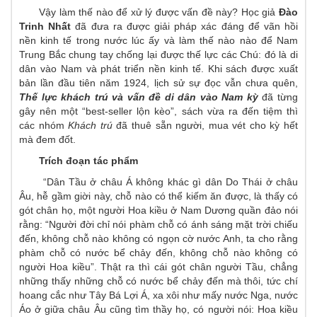
Vậy làm thế nào để xử lý được vấn đề này? Học giả
Đào
Trinh Nhất
đã đưa ra được giải pháp xác đáng để vãn hồi
nền kinh tế trong nước lúc ấy và làm thế nào nào để Nam
Trung Bắc chung tay chống lại được thế lực các Chú: đó là di
dân vào Nam và phát triển nền kinh tế. Khi sách được xuất
bản lần đầu tiên năm 1924, lịch sử sự đọc vẫn chưa quên,
Thế lực khách trú và vấn đề di dân vào Nam kỳ
đã từng
gây nên một “best-seller lộn kèo”, sách vừa ra đến tiệm thì
các nhóm
Khách trú
đã thuê sẵn người, mua vét cho kỳ hết
mà đem đốt.
Trích đoạn tác phẩm
“Dân Tầu ở châu Á không khác gì dân Do Thái ở châu
Âu, hễ gầm giời này, chỗ nào có thể kiếm ăn được, là thấy có
gót chân họ, một người Hoa kiều ở Nam Dương quần đảo nói
rằng: “Người đời chỉ nói phàm chỗ có ánh sáng mặt trời chiếu
đến, không chỗ nào không có ngọn cờ nước Anh, ta cho rằng
phàm chỗ có nước bể chảy đến, không chỗ nào không có
người Hoa kiều”. Thật ra thì cái gót chân người Tầu, chẳng
những thấy những chỗ có nước bể chảy đến mà thôi, tức chí
hoang cắc như Tây Bá Lợi Á, xa xôi như mấy nước Nga, nước
Áo ở giữa châu Âu cũng tìm thầy họ, có người nói: Hoa kiều