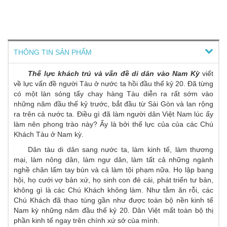
THÔNG TIN SẢN PHẨM
Thế lực khách trú và vấn đề di dân vào Nam Kỳ
viết
về lực vấn đề người Tàu ở nước ta hồi đầu thế kỷ 20. Đã từng
có một làn sóng tẩy chay hàng Tàu diễn ra rất sớm vào
những năm đầu thế kỷ trước, bắt đầu từ Sài Gòn và lan rộng
ra trên cả nước ta. Điều gì đã làm người dân Việt Nam lúc ấy
làm nên phong trào này? Ấy là bởi thế lực của của các Chú
Khách Tàu ở Nam kỳ.
Dân tàu di dân sang nước ta, làm kinh tế, làm thương
mại, làm nông dân, làm ngư dân, làm tất cả những ngành
nghề chân lấm tay bùn và cả làm tội phạm nữa. Họ lập bang
hội, họ cưới vợ bản xứ, họ sinh con đẻ cái, phát triển tư bản,
không gì là các Chú Khách không làm. Như tằm ăn rỗi, các
Chú Khách đã thao túng gần như được toàn bộ nền kinh tế
Nam kỳ những năm đầu thế kỷ 20. Dân Việt mất toàn bộ thị
phần kinh tế ngay trên chính xứ sở của mình.