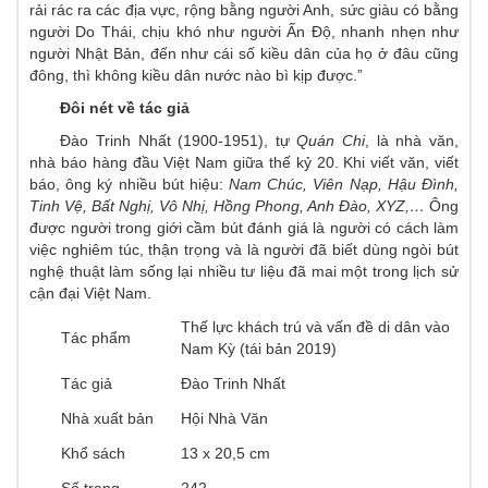
rải rác ra các địa vực, rộng bằng người Anh, sức giàu có bằng
người Do Thái, chịu khó như người Ấn Độ, nhanh nhẹn như
người Nhật Bản, đến như cái số kiều dân của họ ở đâu cũng
đông, thì không kiều dân nước nào bì kịp được.”
Đôi nét về tác giả
Đào Trinh Nhất (1900-1951), tự
Quán Chi
, là nhà văn,
nhà báo hàng đầu Việt Nam giữa thế kỷ 20. Khi viết văn, viết
báo, ông ký nhiều bút hiệu:
Nam Chúc, Viên Nạp, Hậu Đình,
Tinh Vệ, Bất Nghị, Vô Nhị, Hồng Phong, Anh Đào, XYZ,…
Ông
được người trong giới cầm bút đánh giá là người có cách làm
việc nghiêm túc, thận trọng và là người đã biết dùng ngòi bút
nghệ thuật làm sống lại nhiều tư liệu đã mai một trong lịch sử
cận đại Việt Nam.
Thế lực khách trú và vấn đề di dân vào
Tác phẩm
Nam Kỳ (tái bản 2019)
Tác giả
Đào Trinh Nhất
Nhà xuất bản
Hội Nhà Văn
Khổ sách
13 x 20,5 cm