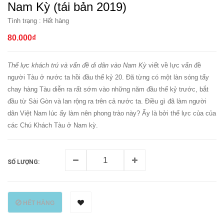
Nam Kỳ (tái bản 2019)
Tình trạng :
Hết hàng
80.000₫
Thế lực khách trú và vấn đề di dân vào Nam Kỳ
viết về lực vấn đề
người Tàu ở nước ta hồi đầu thế kỷ 20. Đã từng có một làn sóng tẩy
chay hàng Tàu diễn ra rất sớm vào những năm đầu thế kỷ trước, bắt
đầu từ Sài Gòn và lan rộng ra trên cả nước ta. Điều gì đã làm người
dân Việt Nam lúc ấy làm nên phong trào này? Ấy là bởi thế lực của của
các Chú Khách Tàu ở Nam kỳ.
SỐ LƯỢNG:
HẾT HÀNG