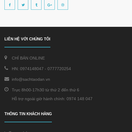
LIÊN HỆ VỚI CHÚNG TÔI
CHỈ BÁN ONLINE
HN:
0974148047
-
0777720254
info@sachtaodan.vn
Trực 8h00-17h30 từ thứ 2 đến thứ 6
Hỗ trợ ngoài giờ hành chính: 0974 148 047
THÔNG TIN KHÁCH HÀNG