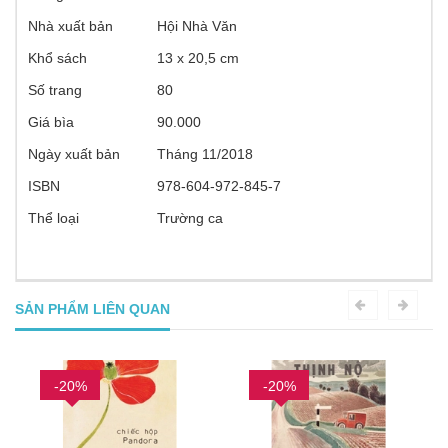
Nhà xuất bản
Hội Nhà Văn
Khổ sách
13 x 20,5 cm
Số trang
80
Giá bìa
90.000
Ngày xuất bản
Tháng 11/2018
ISBN
978-604-972-845-7
Thể loại
Trường ca
SẢN PHẨM LIÊN QUAN
-20%
-20%