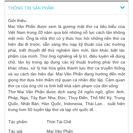
THÔNG TIN SẢN PHẨM
Giới thiệu:
Mai Văn Phấn được xem là gương mặt thơ ca tiêu biểu của
Việt Nam trong 20 năm qua bởi những nỗ lực cách tân không
mệt mỏi. Ông là nhà thơ có ý thức học hỏi những nền thơ ca
hiện đại đi trước, sẵn sàng thu nạp kỹ thuật của các trường
phái, triết thuyết để thử nghiệm làm mới, làm khác biệt tác
phẩm của mình. Thơ ông nghiêng về lý trí, điêu luyện về dùng
chữ, tân kỳ trong áp dụng các kỹ thuật trường phái thơ ca
khác nhau; xử lý hài hòa giữa thành tựu thơ ca truyền thống
và sự cách tân hiện đại. Mai Văn Phấn đang hướng đến một
giọng thơ dựa trên thẩm mỹ quan cá nhân độc lập. Cảm quan
thơ ca của ông chỉ ra tính bất khả xâm phạm của đời sống.
Thơ Mai Văn Phấn được dịch sang 24 ngôn ngữ, gồm: Anh,
Pháp, Nga, Tây Ban Nha, Đức, Thụy Điển, Thổ Nhĩ Kỳ, Trung
Quốc, Nhật Bản, Hàn Quốc, Indonesia, Thái Lan...
xuất hiện
trong hơn 50 tuyển tập thơ và tạp chí quốc tế...
Tác phẩm
Thời Tái Chế
Tác giả
Mai Văn Phấn