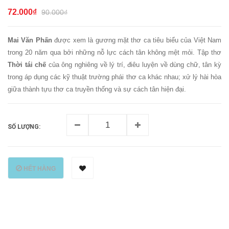
72.000₫
90.000₫
Mai Văn Phấn
được xem là gương mặt thơ ca tiêu biểu của Việt Nam
trong 20 năm qua bởi những nỗ lực cách tân không mệt mỏi. Tập thơ
Thời tái chế
của ông nghiêng về lý trí, điêu luyện về dùng chữ, tân kỳ
trong áp dụng các kỹ thuật trường phái thơ ca khác nhau; xử lý hài hòa
giữa thành tựu thơ ca truyền thống và sự cách tân hiện đại.
SỐ LƯỢNG:
HẾT HÀNG