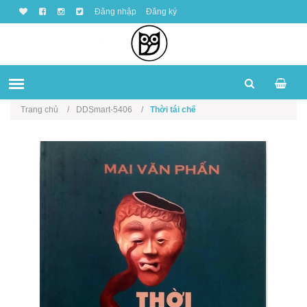
Đăng nhập
Đăng ký
Trang chủ
DDSmart-5406
Thời tái chế