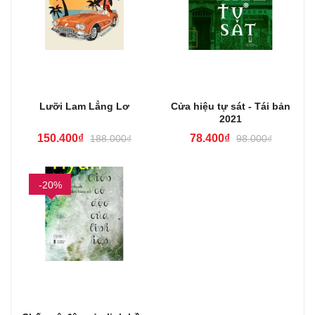
Lưỡi Lam Lẳng Lơ
Cửa hiệu tự sát - Tái bản
2021
150.400₫
78.400₫
188.000₫
98.000₫
-20%