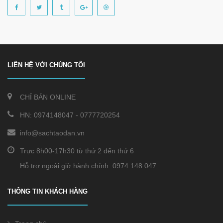
LIÊN HỆ VỚI CHÚNG TÔI
CHỈ BÁN ONLINE
HN:
0974148047
-
0777720254
info@sachtaodan.vn
Trực 8h00-17h30 từ thứ 2 đến thứ 6
Hỗ trợ ngoài giờ hành chính: 0974 148 047
THÔNG TIN KHÁCH HÀNG