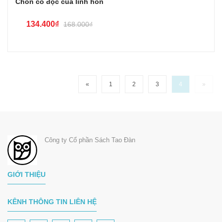
Chốn cô độc của linh hồn
134.400₫
168.000₫
«
1
2
3
4
»
Công ty Cổ phần Sách Tao Đàn
GIỚI THIỆU
KÊNH THÔNG TIN LIÊN HỆ