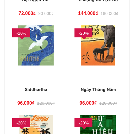
72.000₫
144.000₫
90.000₫
180.000₫
-20%
-20%
Siddhartha
Ngày Tháng Năm
96.000₫
96.000₫
120.000₫
120.000₫
-20%
-20%