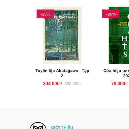
-20%
-20%
Tuyển tập Akutagawa - Tập
Cửa hiệu tự s
2
20
304.000₫
78.400₫
380.000₫
GIỚI THIỆU