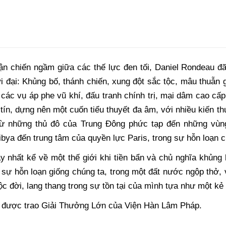
ận chiến ngầm giữa các thế lực đen tối, Daniel Rondeau 
ời đại: Khủng bố, thánh chiến, xung đột sắc tộc, mâu thuẫn
à các vụ áp phe vũ khí, đấu tranh chính trị, mại dâm cao cấ
tín, dựng nên một cuốn tiểu thuyết đa âm, với nhiều kiến thứ
 từ những thủ đô của Trung Đông phức tạp đến những vù
bya đến trung tâm của quyền lực Paris, trong sự hỗn loạn c
y nhất kể về một thế giới khi tiền bẩn và chủ nghĩa khủng
 sự hỗn loạn giống chúng ta, trong một đất nước ngộp thở, vộ
c đời, lang thang trong sự tồn tại của mình tựa như một kẻ
được trao Giải Thưởng Lớn của Viện Hàn Lâm Pháp.