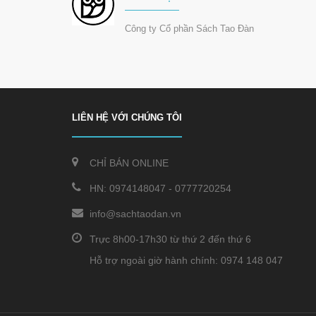
Công ty Cổ phần Sách Tao Đàn
LIÊN HỆ VỚI CHÚNG TÔI
CHỈ BÁN ONLINE
HN:
0974148047
-
0777720254
info@sachtaodan.vn
Trực 8h00-17h30 từ thứ 2 đến thứ 6
Hỗ trợ ngoài giờ hành chính: 0974 148 047