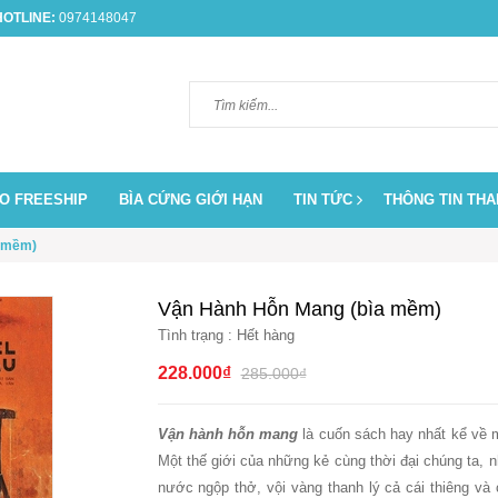
OTLINE:
0974148047
O FREESHIP
BÌA CỨNG GIỚI HẠN
TIN TỨC
THÔNG TIN TH
a mềm)
Vận Hành Hỗn Mang (bìa mềm)
Tình trạng :
Hết hàng
228.000₫
285.000₫
Vận hành hỗn mang
là cuốn sách hay nhất kể về m
Một thế giới của những kẻ cùng thời đại chúng ta, n
nước ngộp thở, vội vàng thanh lý cả cái thiêng và