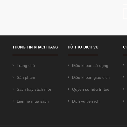
THÔNG TIN KHÁCH HÀNG
HỖ TRỢ DỊCH VỤ
C
Trang chủ
Điều khoản sử dụng
Sản phẩm
Điều khoản giao dịch
Sách hay sách mới
Quyền sở hữu trí tuệ
Liên hệ mua sách
Dịch vụ tiện ích