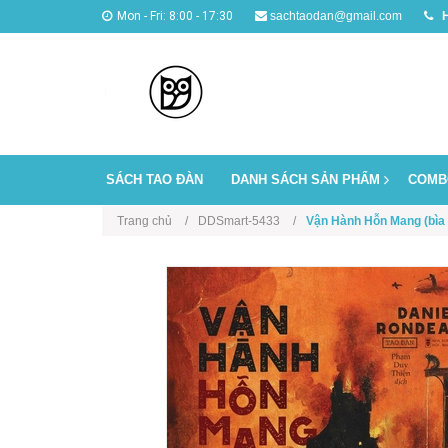
Mon - Fri: 8:00 - 17:30
sachtaodan@gmail.com
H
SÁCH TAO ĐÀN
DANH SÁCH SẢN PHẨM
COMB
Trang chủ
DDSmart-5433
Vận Hành Hỗn Mang (bì