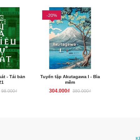
-20%
át - Tái bản
Tuyển tập Akutagawa I - Bìa
21
mềm
304.000₫
98.000₫
380.000₫
K