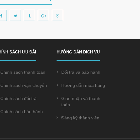
HÍNH SÁCH ƯU ĐÃI
HƯỚNG DẪN DỊCH VỤ
Chính sách thanh toán
Đổi trả và bảo hành
Chính sách vận chuyển
Hướng dẫn mua hàng
Chính sách đổi trả
Giao nhận và thanh
toán
Chính sách bảo hành
Đăng ký thành viên