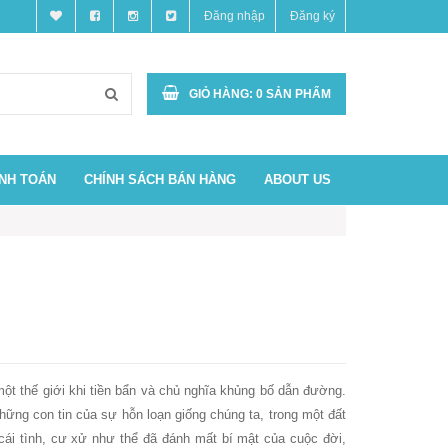
Đăng nhập
Đăng ký
GIỎ HÀNG:
0
SẢN PHẨM
ANH TOÁN
CHÍNH SÁCH BÁN HÀNG
ABOUT US
ột thế giới khi tiền bẩn và chủ nghĩa khủng bố dẫn đường.
hững con tin của sự hỗn loạn giống chúng ta, trong một đất
 cái tình, cư xử như thể đã đánh mất bí mật của cuộc đời,