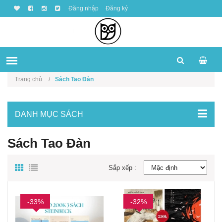
Đăng nhập
Đăng ký
Trang chủ
Sách Tao Đàn
DANH MỤC SÁCH
Sách Tao Đàn
Sắp xếp :
-33%
-32%