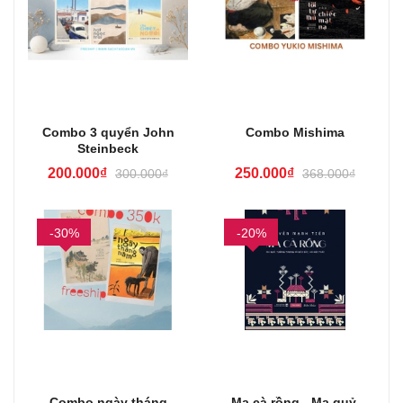
Combo 3 quyển John
Combo Mishima
Steinbeck
200.000₫
250.000₫
300.000₫
368.000₫
-30%
-20%
Combo ngày tháng
Ma cà rồng - Ma quỷ,