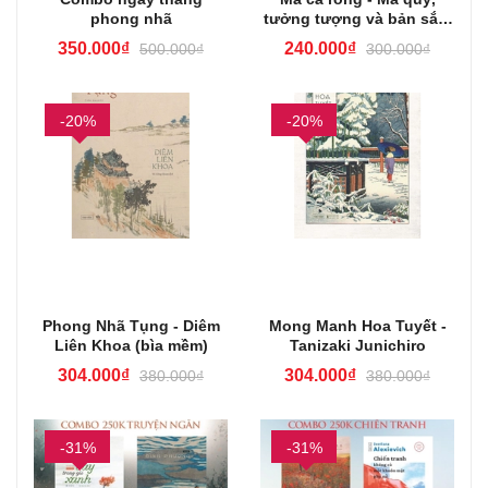
phong nhã
tưởng tượng và bản sắc,
xã hội Thái (bìa mềm)
350.000₫
240.000₫
500.000₫
300.000₫
-20%
-20%
Phong Nhã Tụng - Diêm
Mong Manh Hoa Tuyết -
Liên Khoa (bìa mềm)
Tanizaki Junichiro
304.000₫
304.000₫
380.000₫
380.000₫
-31%
-31%