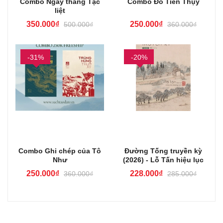
Combo Ngày tháng Tạc
Combo Đỗ Tiến Thụy
liệt
350.000₫
250.000₫
500.000₫
360.000₫
-31%
-20%
Combo Ghi chép của Tô
Đường Tống truyền kỳ
Như
(2026) - Lỗ Tấn hiệu lục
250.000₫
228.000₫
360.000₫
285.000₫