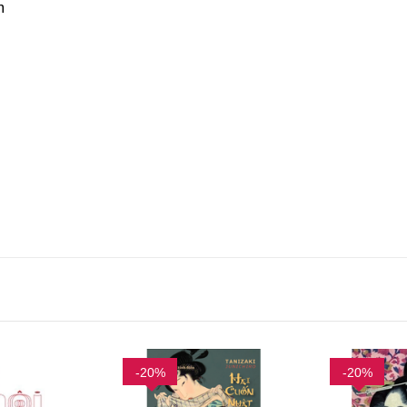
m
-20%
-20%