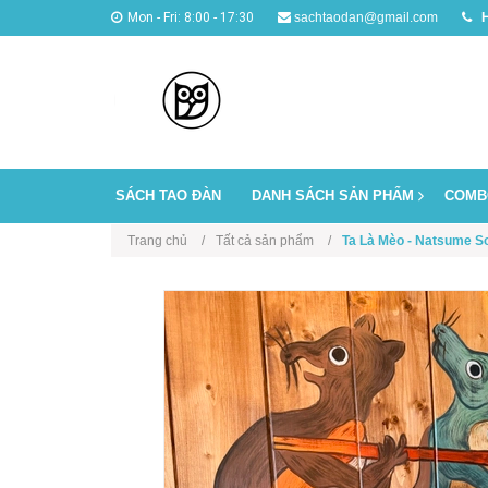
Mon - Fri: 8:00 - 17:30
sachtaodan@gmail.com
H
SÁCH TAO ĐÀN
DANH SÁCH SẢN PHẨM
COMB
Trang chủ
Tất cả sản phẩm
Ta Là Mèo - Natsume S