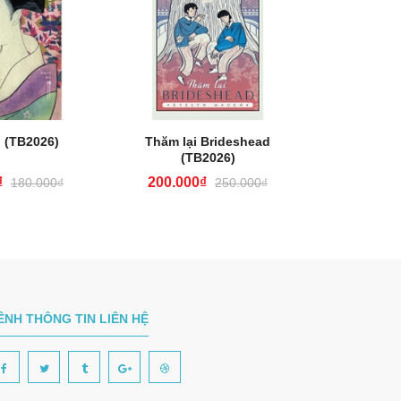
 (TB2026)
Thăm lại Brideshead
Tạm Biệ
(TB2026)
(T
₫
200.000₫
72.00
180.000₫
250.000₫
ÊNH THÔNG TIN LIÊN HỆ