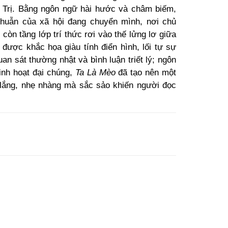
h Trị. Bằng ngôn ngữ hài hước và châm biếm,
huẫn của xã hội đang chuyển mình, nơi chủ
, còn tầng lớp trí thức rơi vào thế lửng lơ giữa
 được khắc họa giàu tính điển hình, lối tự sự
n sát thường nhật và bình luận triết lý; ngôn
inh hoạt đại chúng,
Ta Là Mèo
đã tạo nên một
ầm lắng, nhẹ nhàng mà sắc sảo khiến người đọc