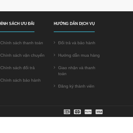
HÍNH SÁCH ƯU ĐÃI
HƯỚNG DẪN DỊCH VỤ
Chính sách thanh toán
Đổi trả và bảo hành
Chính sách vận chuyển
Hướng dẫn mua hàng
Chính sách đổi trả
Giao nhận và thanh
toán
Chính sách bảo hành
Đăng ký thành viên