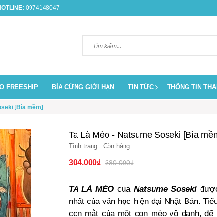
OTLINE:
0974148047
O FREESHIP
BÌA CỨNG GIỚI HẠN
TIN TỨC
THÔNG TIN TH
oseki [Bìa mềm]
Ta Là Mèo - Natsume Soseki [Bìa mề
Tình trạng :
Còn hàng
304.000₫
380.000₫
TA LÀ MÈO
của
Natsume Soseki
được 
nhất của văn học hiện đại Nhật Bản. Tiểu
con mắt của một con mèo vô danh, để tá