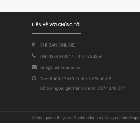
LIÊN HỆ VỚI CHÚNG TÔI
CHỈ BÁN ONLINE
HN:
0974148047
-
0777720254
info@sachtaodan.vn
Trực 8h00-17h30 từ thứ 2 đến thứ 6
Hỗ trợ ngoài giờ hành chính: 0974 148 047
© Bản quyền thuộc về Sachtaodan.vn
|
Cung cấp bởi Sapo