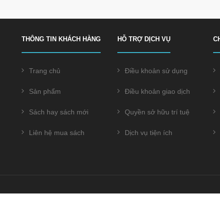
THÔNG TIN KHÁCH HÀNG
HỖ TRỢ DỊCH VỤ
C
Trang chủ
Điều khoản sử dụng
Sản phẩm
Điều khoản giao dịch
Sách hay sách mới
Quyền sở hữu trí tuệ
Liên hệ mua sách
Dịch vụ tiện ích