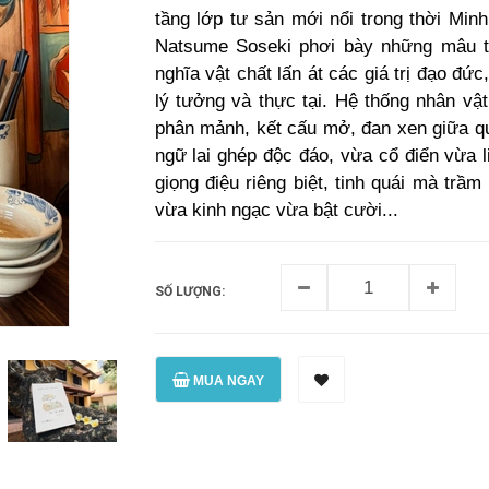
tầng lớp tư sản mới nổi trong thời Min
Natsume Soseki phơi bày những mâu t
nghĩa vật chất lấn át các giá trị đạo đức
lý tưởng và thực tại. Hệ thống nhân vật
phân mảnh, kết cấu mở, đan xen giữa qua
ngữ lai ghép độc đáo, vừa cổ điển vừa l
giọng điệu riêng biệt, tinh quái mà tr
vừa kinh ngạc vừa bật cười...
SỐ LƯỢNG:
MUA NGAY