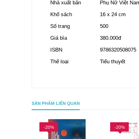
Nhà xuất bản
Phụ Nữ Việt Na
Khổ sách
16 x 24 cm
Số trang
500
Giá bìa
380.000đ
ISBN
9786320508075
Thể loại
Tiểu thuyết
SẢN PHẨM LIÊN QUAN
-20%
-20%