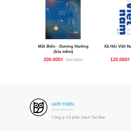
và Chuột
Mắt Biển - Dương Hướng
Xã Hội Việt N
(bìa mềm)
200.000₫
120.000₫
470.000₫
250.000₫
GIỚI THIỆU
Công ty Cổ phần Sách Tao Đàn