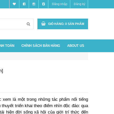
Đăng nhập
Đăng ký
GIỎ HÀNG:
0
SẢN PHẨM
ANH TOÁN
CHÍNH SÁCH BÁN HÀNG
ABOUT US
m]
xem là một trong những tác phẩm nổi tiếng
 thuyết triển khai theo điểm nhìn độc đáo: qua
i hiện đời sống xã hội của giới trí thức đến