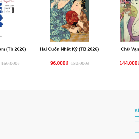
am (Tb 2026)
Hai Cuốn Nhật Ký (TB 2026)
Chữ Vạn
96.000₫
144.000
150.000₫
120.000₫
K