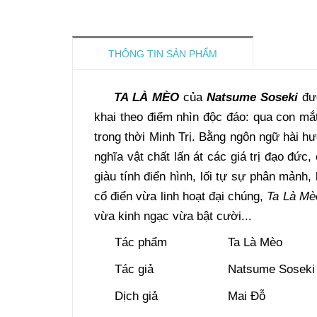
THÔNG TIN SẢN PHẨM
TA LÀ MÈO
của
Natsume Soseki
đượ
khai theo điểm nhìn độc đáo: qua con mắt
trong thời Minh Trị. Bằng ngôn ngữ hài 
nghĩa vật chất lấn át các giá trị đạo đức
giàu tính điển hình, lối tự sự phân mảnh,
cổ điển vừa linh hoạt đại chúng,
Ta Là Mè
vừa kinh ngạc vừa bật cười...
Tác phẩm
Ta Là Mèo
Tác giả
Natsume Soseki
Dịch giả
Mai Đỗ