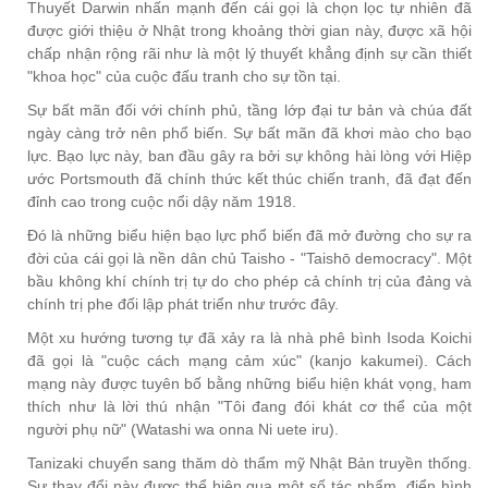
Thuyết Darwin nhấn mạnh đến cái gọi là chọn lọc tự nhiên đã
được giới thiệu ở Nhật trong khoảng thời gian này, được xã hội
chấp nhận rộng rãi như là một lý thuyết khẳng định sự cần thiết
"khoa học" của cuộc đấu tranh cho sự tồn tại.
Sự bất mãn đối với chính phủ, tầng lớp đại tư bản và chúa đất
ngày càng trở nên phổ biến. Sự bất mãn đã khơi mào cho bạo
lực. Bạo lực này, ban đầu gây ra bởi sự không hài lòng với Hiệp
ước Portsmouth đã chính thức kết thúc chiến tranh, đã đạt đến
đỉnh cao trong cuộc nổi dậy năm 1918.
Đó là những biểu hiện bạo lực phổ biến đã mở đường cho sự ra
đời của cái gọi là nền dân chủ Taisho - "Taishō democracy". Một
bầu không khí chính trị tự do cho phép cả chính trị của đảng và
chính trị phe đối lập phát triển như trước đây.
Một xu hướng tương tự đã xảy ra là nhà phê bình Isoda Koichi
đã gọi là "cuộc cách mạng cảm xúc" (kanjo kakumei). Cách
mạng này được tuyên bố bằng những biểu hiện khát vọng, ham
thích như là lời thú nhận "Tôi đang đói khát cơ thể của một
người phụ nữ" (Watashi wa onna Ni uete iru).
Tanizaki chuyển sang thăm dò thẩm mỹ Nhật Bản truyền thống.
Sự thay đổi này được thể hiện qua một số tác phẩm, điển hình