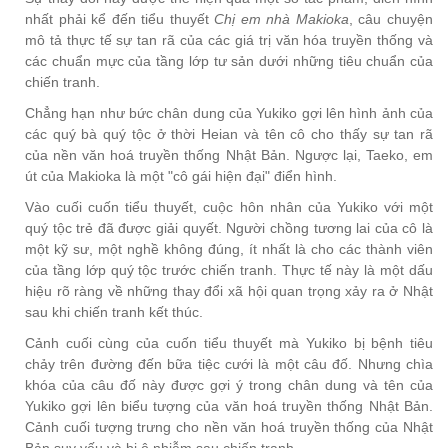
nhất phải kể đến tiểu thuyết
Chị em nhà Makioka
, câu chuyện
mô tả thực tế sự tan rã của các giá trị văn hóa truyền thống và
các chuẩn mực của tầng lớp tư sản dưới những tiêu chuẩn của
chiến tranh.
Chẳng hạn như bức chân dung của Yukiko gợi lên hình ảnh của
các quý bà quý tộc ở thời Heian và tên cô cho thấy sự tan rã
của nền văn hoá truyền thống Nhật Bản. Ngược lại, Taeko, em
út của Makioka là một "cô gái hiện đại" điển hình.
Vào cuối cuốn tiểu thuyết, cuộc hôn nhân của Yukiko với một
quý tộc trẻ đã được giải quyết. Người chồng tương lai của cô là
một kỹ sư, một nghề không đúng, ít nhất là cho các thành viên
của tầng lớp quý tộc trước chiến tranh. Thực tế này là một dấu
hiệu rõ ràng về những thay đổi xã hội quan trọng xảy ra ở Nhật
sau khi chiến tranh kết thúc.
Cảnh cuối cùng của cuốn tiểu thuyết mà Yukiko bị bệnh tiêu
chảy trên đường đến bữa tiệc cưới là một câu đố. Nhưng chìa
khóa của câu đố này được gợi ý trong chân dung và tên của
Yukiko gợi lên biểu tượng của văn hoá truyền thống Nhật Bản.
Cảnh cuối tượng trưng cho nền văn hoá truyền thống của Nhật