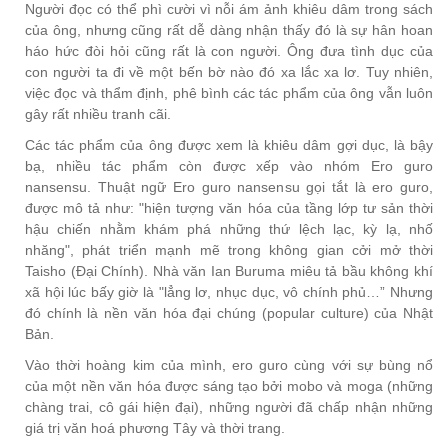
Người đọc có thể phì cười vì nỗi ám ảnh khiêu dâm trong sách
của ông, nhưng cũng rất dễ dàng nhận thấy đó là sự hân hoan
háo hức đòi hỏi cũng rất là con người. Ông đưa tình dục của
con người ta đi về một bến bờ nào đó xa lắc xa lơ. Tuy nhiên,
việc đọc và thẩm định, phê bình các tác phẩm của ông vẫn luôn
gây rất nhiều tranh cãi.
Các tác phẩm của ông được xem là khiêu dâm gợi dục, là bậy
bạ, nhiều tác phẩm còn được xếp vào nhóm Ero guro
nansensu. Thuật ngữ Ero guro nansensu gọi tắt là ero guro,
được mô tả như: "hiện tượng văn hóa của tầng lớp tư sản thời
hậu chiến nhằm khám phá những thứ lệch lạc, kỳ lạ, nhố
nhăng", phát triển mạnh mẽ trong không gian cởi mở thời
Taisho (Đại Chính). Nhà văn Ian Buruma miêu tả bầu không khí
xã hội lúc bấy giờ là "lẳng lơ, nhục dục, vô chính phủ…” Nhưng
đó chính là nền văn hóa đại chúng (popular culture) của Nhật
Bản.
Vào thời hoàng kim của mình, ero guro cùng với sự bùng nổ
của một nền văn hóa được sáng tạo bởi mobo và moga (những
chàng trai, cô gái hiện đại), những người đã chấp nhận những
giá trị văn hoá phương Tây và thời trang.