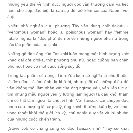
những yếu thế về tình dục, người đọc vẫn thương cảm và tiếc
nuối cho Joji, đặc biệt là sau sự đối xử kém cỏi của Naomi với
Joji.
Nhiều nhà nghiên cứu phương Tây vẫn dùng chữ dokufu -
"venomous woman" hoặc là "poisonous woman" hay "femme
fatale" nghĩa là “độc phụ” để nói về những người phụ nữ trong
các tác phẩm của Tanizaki.
Những gã đàn ông của Tanizaki luôn mang một hình tượng khờ
khạo dại dột oroka, thờ phượng phụ nữ, hoặc cuồng bàn chân
phụ nữ, hoặc có một cuộc sống suy đồi.
Trong tác phẩm của ông, Tình Yêu luôn có nghĩa là phụ thuộc,
là đớn đau, là ám ảnh, là khổ ải, nhưng tất cả những điều đó
vẫn không thôi làm nhân vật của ông ngừng yêu, vẫn liên tục đi
tìm những mẫu người yêu lý tưởng làm người ta đau khổ, thậm
chí có thể làm người ta chết vì tình. Với Tanizaki cái chuyện đức
hạnh cao thượng là sự phi lý, ông khinh thường luân lý, với khát
vọng thoát khỏi thế giới ích kỷ, chủ nghĩa duy vật và lợi nhuận
của những cuộc chiến tranh.
(Steve Job có chăng cũng có đọc Tanizaki nhỉ? "Hãy cứ khát