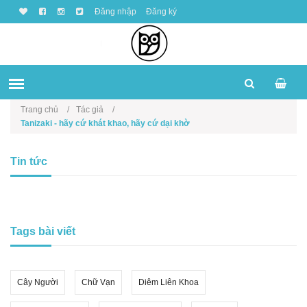
Đăng nhập
Đăng ký
Trang chủ
Tác giả
Tanizaki - hãy cứ khát khao, hãy cứ dại khờ
Tin tức
Tags bài viết
Cây Người
Chữ Vạn
Diêm Liên Khoa