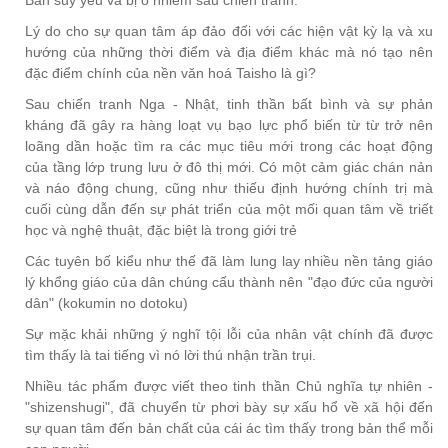
Bản suy yếu và bị ô nhiễm sau chiến tranh.
Lý do cho sự quan tâm áp đảo đối với các hiện vật kỳ lạ và xu
hướng của những thời điểm và địa điểm khác mà nó tạo nên
đặc điểm chính của nền văn hoá Taisho là gì?
Sau chiến tranh Nga - Nhật, tinh thần bất bình và sự phản
kháng đã gây ra hàng loạt vụ bạo lực phổ biến từ từ trở nên
loãng dần hoặc tìm ra các mục tiêu mới trong các hoạt động
của tầng lớp trung lưu ở đô thị mới. Có một cảm giác chán nản
và náo động chung, cũng như thiếu định hướng chính trị mà
cuối cùng dẫn đến sự phát triển của một mối quan tâm về triết
học và nghệ thuật, đặc biệt là trong giới trẻ
Các tuyên bố kiểu như thế đã làm lung lay nhiều nền tảng giáo
lý khổng giáo của dân chúng cấu thành nên "đạo đức của người
dân" (kokumin no dotoku)
Sự mặc khải những ý nghĩ tội lỗi của nhân vật chính đã được
tìm thấy là tai tiếng vì nó lời thú nhận trần trụi.
Nhiều tác phẩm được viết theo tinh thần Chủ nghĩa tự nhiên -
"shizenshugi", đã chuyển từ phơi bày sự xấu hổ về xã hội đến
sự quan tâm đến bản chất của cái ác tìm thấy trong bản thể mỗi