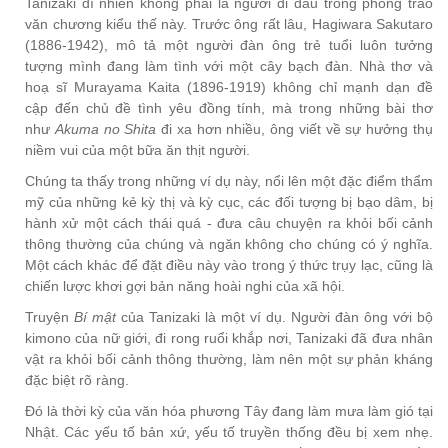
Tanizaki dĩ nhiên không phải là người đi đầu trong phong trào
văn chương kiểu thế này. Trước ông rất lâu, Hagiwara Sakutaro
(1886-1942), mô tả một người đàn ông trẻ tuổi luôn tưởng
tượng mình đang làm tình với một cây bạch đàn. Nhà thơ và
hoạ sĩ Murayama Kaita (1896-1919) không chỉ mạnh dạn đề
cập đến chủ đề tình yêu đồng tính, mà trong những bài thơ
như
Akuma no Shita
đi xa hơn nhiều, ông viết về sự hưởng thụ
niềm vui của một bữa ăn thịt người.
Chúng ta thấy trong những ví dụ này, nổi lên một đặc điểm thẩm
mỹ của những kẻ kỳ thị và kỳ cục, các đối tượng bị bạo dâm, bị
hành xử một cách thái quá - đưa câu chuyện ra khỏi bối cảnh
thông thường của chúng và ngăn không cho chúng có ý nghĩa.
Một cách khác để đặt điều này vào trong ý thức trụy lạc, cũng là
chiến lược khơi gợi bản năng hoài nghi của xã hội.
Truyện
Bí mật
của Tanizaki là một ví dụ. Người đàn ông với bộ
kimono của nữ giới, đi rong ruổi khắp nơi, Tanizaki đã đưa nhân
vật ra khỏi bối cảnh thông thường, làm nên một sự phản kháng
đặc biệt rõ ràng.
Đó là thời kỳ của văn hóa phương Tây đang làm mưa làm gió tại
Nhật. Các yếu tố bản xứ, yếu tố truyền thống đều bị xem nhẹ.