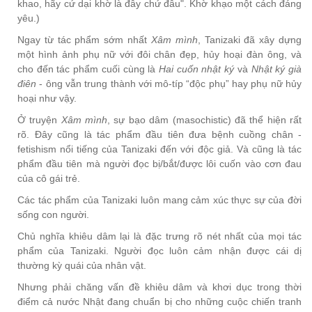
khao, hãy cứ dại khờ là đây chứ đâu". Khờ khạo một cách đáng
yêu.)
Ngay từ tác phẩm sớm nhất
Xâm mình
, Tanizaki đã xây dựng
một hình ảnh phụ nữ với đôi chân đẹp, hủy hoại đàn ông, và
cho đến tác phẩm cuối cùng là
Hai cuốn nhật ký
và
Nhật ký già
điên
- ông vẫn trung thành với mô-típ “độc phụ” hay phụ nữ hủy
hoại như vậy.
Ở truyện
Xâm mình
, sự bạo dâm (masochistic) đã thể hiện rất
rõ. Đây cũng là tác phẩm đầu tiên đưa bệnh cuồng chân -
fetishism nổi tiếng của Tanizaki đến với độc giả. Và cũng là tác
phẩm đầu tiên mà người đọc bị/bắt/được lôi cuốn vào cơn đau
của cô gái trẻ.
Các tác phẩm của Tanizaki luôn mang cảm xúc thực sự của đời
sống con người.
Chủ nghĩa khiêu dâm lại là đặc trưng rõ nét nhất của mọi tác
phẩm của Tanizaki. Người đọc luôn cảm nhận được cái dị
thường kỳ quái của nhân vật.
Nhưng phải chăng vấn đề khiêu dâm và khơi dục trong thời
điểm cả nước Nhật đang chuẩn bị cho những cuộc chiến tranh