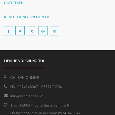
GIỚI THIỆU
KÊNH THÔNG TIN LIÊN HỆ
LIÊN HỆ VỚI CHÚNG TÔI
CHỈ BÁN ONLINE
HN:
0974148047
-
0777720254
info@sachtaodan.vn
Trực 8h00-17h30 từ thứ 2 đến thứ 6
Hỗ trợ ngoài giờ hành chính: 0974 148 047