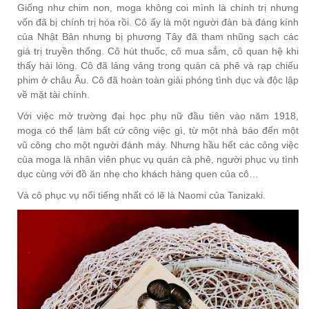
Giống như chim non, moga không coi mình là chính trị nhưng
vốn đã bị chính trị hóa rồi. Cô ấy là một người đàn bà đáng kính
của Nhật Bản nhưng bị phương Tây đã tham nhũng sạch các
giá trị truyền thống. Cô hút thuốc, cô mua sắm, cô quan hệ khi
thấy hài lòng. Cô đã lảng vảng trong quán cà phê và rạp chiếu
phim ở châu Âu. Cô đã hoàn toàn giải phóng tình dục và độc lập
về mặt tài chính.
Với việc mở trường đại học phụ nữ đầu tiên vào năm 1918,
moga có thể làm bất cứ công việc gì, từ một nhà báo đến một
vũ công cho một người đánh máy. Nhưng hầu hết các công việc
của moga là nhân viên phục vụ quán cà phê, người phục vụ tình
dục cùng với đồ ăn nhẹ cho khách hàng quen của cô…
Và cô phục vụ nổi tiếng nhất có lẽ là Naomi của Tanizaki.