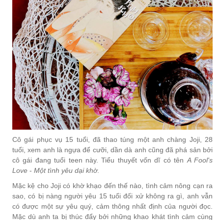
Cô gái phục vụ 15 tuổi, đã thao túng một anh chàng Joji, 28
tuổi, xem anh là ngựa để cưỡi, dần dà anh cũng đã phá sản bởi
cô gái đang tuổi teen này. Tiểu thuyết vốn dĩ có tên
A Fool's
Love
-
Một tình yêu dại khờ
.
Mặc kệ cho Joji có khờ khạo đến thế nào, tình cảm nông cạn ra
sao, có bị nàng người yêu 15 tuổi đối xử không ra gì, anh vẫn
có được một sự yêu quý, cảm thông nhất định của người đọc.
Mặc dù anh ta bị thúc đẩy bởi những khao khát tình cảm cùng