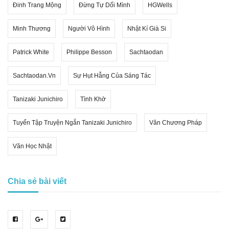
Đinh Trang Mộng
Đừng Tự Dối Mình
HGWells
Minh Thương
Người Vô Hình
Nhật Kí Già Si
Patrick White
Philippe Besson
Sachtaodan
Sachtaodan.vn
Sự Hụt Hẫng Của Sáng Tác
Tanizaki Junichiro
Tình Khờ
Tuyển Tập Truyện Ngắn Tanizaki Junichiro
Văn Chương Pháp
Văn Học Nhật
Chia sẻ bài viết