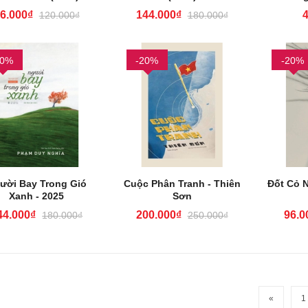
6.000₫
144.000₫
120.000₫
180.000₫
20%
-20%
-20%
ười Bay Trong Gió
Cuộc Phân Tranh - Thiên
Đốt Cỏ 
Xanh - 2025
Sơn
44.000₫
200.000₫
96.0
180.000₫
250.000₫
«
1