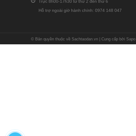
Trực 8h00-17h30 từ thứ 2 đến thứ 6
Hỗ trợ ngoài giờ hành chính: 0974 148 047
© Bản quyền thuộc về Sachtaodan.vn
|
Cung cấp bởi Sapo