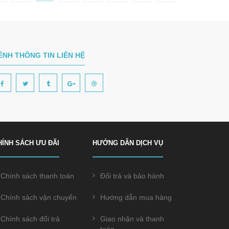
ÊNH THÔNG TIN LIÊN HỆ
HÍNH SÁCH ƯU ĐÃI
HƯỚNG DẪN DỊCH VỤ
Chính sách thanh toán
Đổi trả và bảo hành
Chính sách vận chuyển
Hướng dẫn mua hàng
Chính sách đổi trả
Giao nhận và thanh