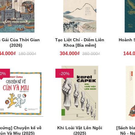
 Gái Của Thời Gian
Tạc Liệt Chí - Diêm Liên
Hoành S
(2026)
Khoa [Bìa mềm]
44.000₫
304.000₫
144.
180.000₫
380.000₫
20%
-20%
 cứng] Chuyện kể về
Khi Loài Vật Lên Ngôi
[Sách bì
ún Và Miu (2025)
(2025)
Nô - N