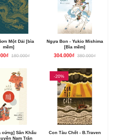
ơn Một Dải [bìa
Ngựa Bon - Yukio Mishima
mềm]
[Bìa mềm]
000₫
304.000₫
180.000₫
380.000₫
-20%
a cứng] Sân Khấu
Con Tàu Chết - B.Traven
guyễn Nam Trân