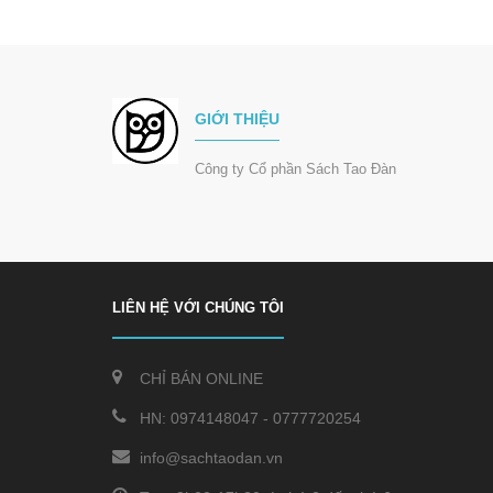
GIỚI THIỆU
Công ty Cổ phần Sách Tao Đàn
LIÊN HỆ VỚI CHÚNG TÔI
CHỈ BÁN ONLINE
HN:
0974148047
-
0777720254
info@sachtaodan.vn