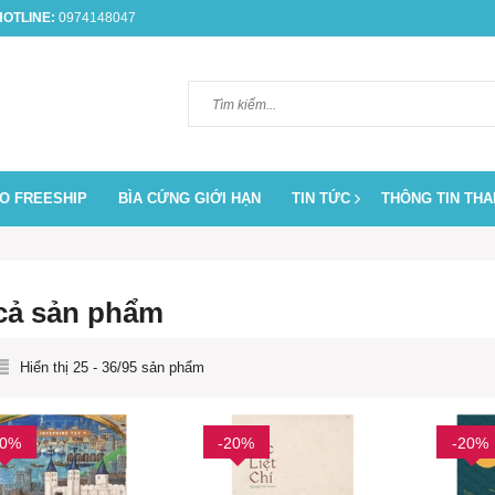
OTLINE:
0974148047
O FREESHIP
BÌA CỨNG GIỚI HẠN
TIN TỨC
THÔNG TIN TH
 cả sản phẩm
Hiển thị 25 - 36/95 sản phẩm
20%
-20%
-20%