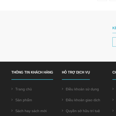
K
THÔNG TIN KHÁCH HÀNG
HỖ TRỢ DỊCH VỤ
C
Trang chủ
Điều khoản sử dụng
Sản phẩm
Điều khoản giao dịch
Sách hay sách mới
Quyền sở hữu trí tuệ