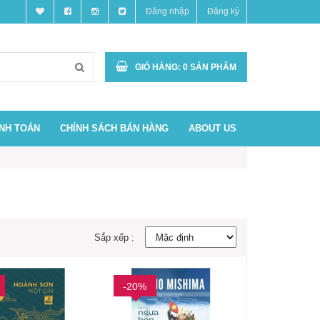
Đăng nhập
Đăng ký
GIỎ HÀNG:
0
SẢN PHẨM
ANH TOÁN
CHÍNH SÁCH BÁN HÀNG
ABOUT US
Sắp xếp :
-20%