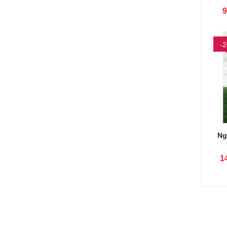
9
-
Ng
1