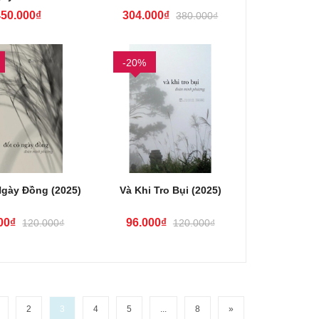
450.000₫
304.000₫
380.000₫
-20%
Ngày Đồng (2025)
Và Khi Tro Bụi (2025)
00₫
96.000₫
120.000₫
120.000₫
2
3
4
5
...
8
»