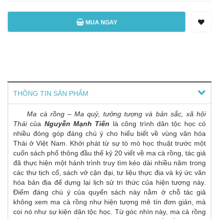
MUA NGAY
THÔNG TIN SẢN PHẨM
Ma cà rồng – Ma quỷ, tưởng tượng và bản sắc, xã hội
Thái
của
Nguyễn Mạnh Tiến
là công trình dân tộc học có
nhiều đóng góp đáng chú ý cho hiểu biết về vùng văn hóa
Thái ở Việt Nam. Khởi phát từ sự tò mò học thuật trước một
cuốn sách phổ thông đầu thế kỷ 20 viết về ma cà rồng, tác giả
đã thực hiện một hành trình truy tìm kéo dài nhiều năm trong
các thư tịch cổ, sách vở cận đại, tư liệu thực địa và ký ức văn
hóa bản địa để dựng lại lịch sử tri thức của hiện tượng này.
Điểm đáng chú ý của quyển sách này nằm ở chỗ tác giả
không xem ma cà rồng như hiện tượng mê tín đơn giản, mà
coi nó như sự kiện dân tộc học. Từ góc nhìn này, ma cà rồng