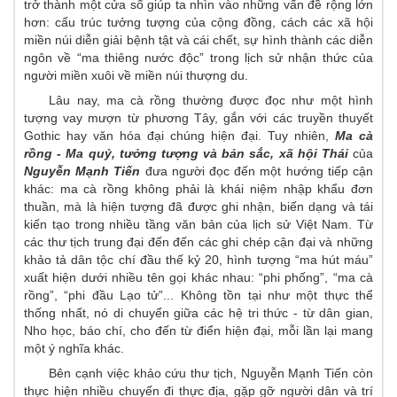
trở thành một cửa sổ giúp ta nhìn vào những vấn đề rộng lớn
hơn: cấu trúc tưởng tượng của cộng đồng, cách các xã hội
miền núi diễn giải bệnh tật và cái chết, sự hình thành các diễn
ngôn về “ma thiêng nước độc” trong lịch sử nhận thức của
người miền xuôi về miền núi thượng du.
Lâu nay, ma cà rồng thường được đọc như một hình
tượng vay mượn từ phương Tây, gắn với các truyền thuyết
Gothic hay văn hóa đại chúng hiện đại. Tuy nhiên,
Ma cà
rồng - Ma quỷ, tưởng tượng và bản sắc, xã hội Thái
của
Nguyễn Mạnh Tiến
đưa người đọc đến một hướng tiếp cận
khác: ma cà rồng không phải là khái niệm nhập khẩu đơn
thuần, mà là hiện tượng đã được ghi nhận, biến dạng và tái
kiến tạo trong nhiều tầng văn bản của lịch sử Việt Nam. Từ
các thư tịch trung đại đến đến các ghi chép cận đại và những
khảo tả dân tộc chí đầu thế kỷ 20, hình tượng “ma hút máu”
xuất hiện dưới nhiều tên gọi khác nhau: “phi phống”, “ma cà
rồng”, “phi đầu Lạo tử”... Không tồn tại như một thực thể
thống nhất, nó di chuyển giữa các hệ tri thức - từ dân gian,
Nho học, báo chí, cho đến từ điển hiện đại, mỗi lần lại mang
một ý nghĩa khác.
Bên cạnh việc khảo cứu thư tịch, Nguyễn Mạnh Tiến còn
thực hiện nhiều chuyến đi thực địa, gặp gỡ người dân và trí