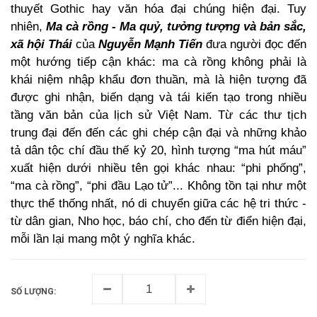
thuyết Gothic hay văn hóa đại chúng hiện đại. Tuy
nhiên,
Ma cà rồng - Ma quỷ, tưởng tượng và bản sắc,
xã hội Thái
của
Nguyễn Mạnh Tiến
đưa người đọc đến
một hướng tiếp cận khác: ma cà rồng không phải là
khái niệm nhập khẩu đơn thuần, mà là hiện tượng đã
được ghi nhận, biến dạng và tái kiến tạo trong nhiều
tầng văn bản của lịch sử Việt Nam. Từ các thư tịch
trung đại đến đến các ghi chép cận đại và những khảo
tả dân tộc chí đầu thế kỷ 20, hình tượng “ma hút máu”
xuất hiện dưới nhiều tên gọi khác nhau: “phi phống”,
“ma cà rồng”, “phi đầu Lạo tử”... Không tồn tại như một
thực thể thống nhất, nó di chuyển giữa các hệ tri thức -
từ dân gian, Nho học, báo chí, cho đến từ điển hiện đại,
mỗi lần lại mang một ý nghĩa khác.
SỐ LƯỢNG: