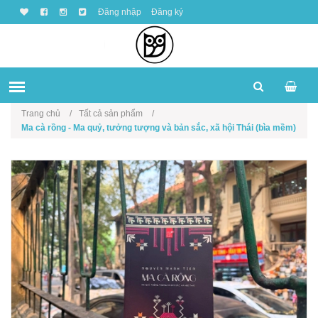
Đăng nhập
Đăng ký
Trang chủ
Tất cả sản phẩm
Ma cà rồng - Ma quỷ, tưởng tượng và bản sắc, xã hội Thái (bìa mềm)