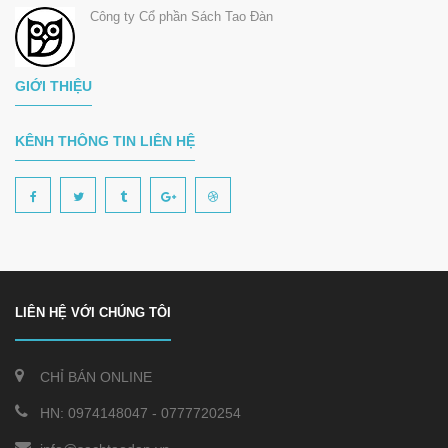
Công ty Cổ phần Sách Tao Đàn
GIỚI THIỆU
KÊNH THÔNG TIN LIÊN HỆ
LIÊN HỆ VỚI CHÚNG TÔI
CHỈ BÁN ONLINE
HN:
0974148047
-
0777720254