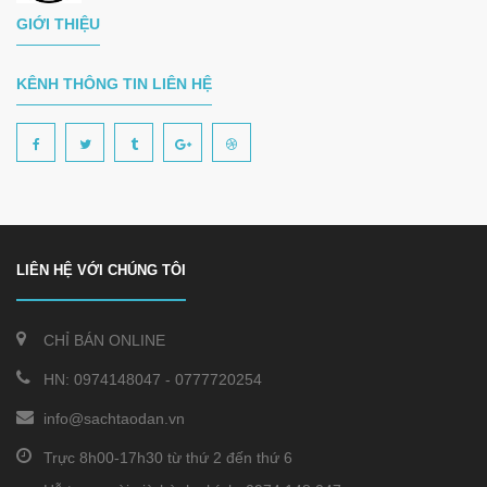
GIỚI THIỆU
KÊNH THÔNG TIN LIÊN HỆ
LIÊN HỆ VỚI CHÚNG TÔI
CHỈ BÁN ONLINE
HN:
0974148047
-
0777720254
info@sachtaodan.vn
Trực 8h00-17h30 từ thứ 2 đến thứ 6