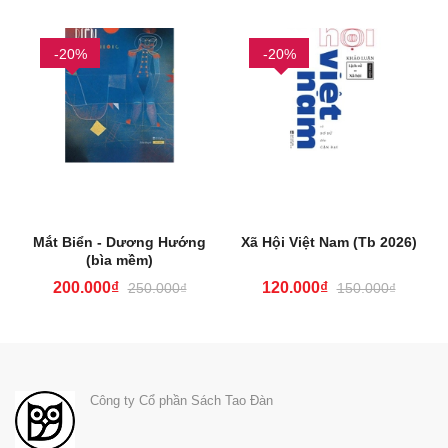
-20%
-20%
Mắt Biển - Dương Hướng
Xã Hội Việt Nam (Tb 2026)
(bìa mềm)
200.000₫
120.000₫
250.000₫
150.000₫
Công ty Cổ phần Sách Tao Đàn