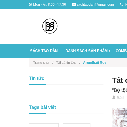
Mon - Fri: 8:00 - 17:30
sachtaodan@gmail.com
H
SÁCH TAO ĐÀN
DANH SÁCH SẢN PHẨM
COMB
Trang chủ
Tất cả tin tức
Arundhati Roy
Tin tức
Tất 
"Bộ tộ
Sách 
Tags bài viết