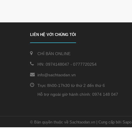
LIÊN HỆ VỚI CHÚNG TÔI
CHỈ BÁN ONLINE
HN:
0974148047
-
0777720254
info@sachtaodan.vn
Trực 8h00-17h30 từ thứ 2 đến thứ 6
Hỗ trợ ngoài giờ hành chính: 0974 148 047
© Bản quyền thuộc về Sachtaodan.vn
|
Cung cấp bởi Sapo