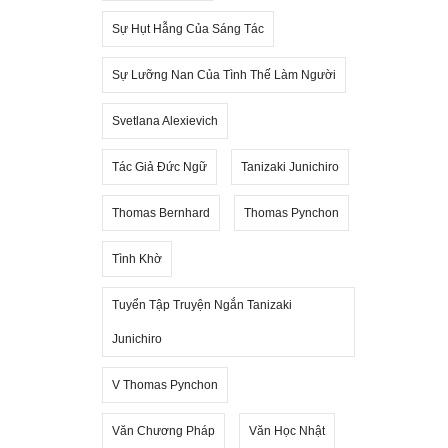
Sự Hụt Hẫng Của Sáng Tác
Sự Lưỡng Nan Của Tình Thế Làm Người
Svetlana Alexievich
Tác Giả Đức Ngữ
Tanizaki Junichiro
Thomas Bernhard
Thomas Pynchon
Tình Khờ
Tuyển Tập Truyện Ngắn Tanizaki
Junichiro
V Thomas Pynchon
Văn Chương Pháp
Văn Học Nhật