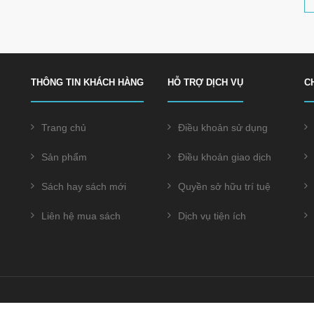
THÔNG TIN KHÁCH HÀNG
HỖ TRỢ DỊCH VỤ
C
Trang chủ
Điều khoản sử dụng
Sản phẩm
Điều khoản giao dịch
Sách hay sách mới
Quyền sở hữu trí tuệ
Liên hệ mua sách
Dịch vụ tiện ích