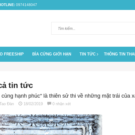
OTLINE:
0974148047
O FREESHIP
BÌA CỨNG GIỚI HẠN
TIN TỨC
THÔNG TIN TH
cả tin tức
t cùng hạnh phúc" là thiên sử thi về những mặt trái của x
Tao Đàn
18/02/2019
0 nhận xét