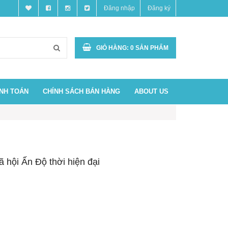
Đăng nhập
Đăng ký
GIỎ HÀNG:
0
SẢN PHẨM
ANH TOÁN
CHÍNH SÁCH BÁN HÀNG
ABOUT US
ã hội Ấn Độ thời hiện đại