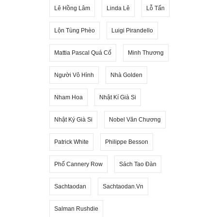
Lê Hồng Lâm
Linda Lê
Lỗ Tấn
Lộn Tùng Phèo
Luigi Pirandello
Mattia Pascal Quá Cố
Minh Thương
Người Vô Hình
Nhà Golden
Nham Hoa
Nhật Kí Già Si
Nhật Ký Già Si
Nobel Văn Chương
Patrick White
Philippe Besson
Phố Cannery Row
Sách Tao Đàn
Sachtaodan
Sachtaodan.vn
Salman Rushdie