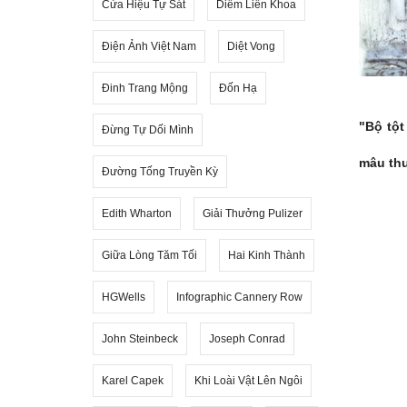
Cửa Hiệu Tự Sát
Diêm Liên Khoa
Điện Ảnh Việt Nam
Diệt Vong
Đinh Trang Mộng
Đốn Hạ
"Bộ tột
Đừng Tự Dối Mình
mâu thu
Đường Tống Truyền Kỳ
Edith Wharton
Giải Thưởng Pulizer
Giữa Lòng Tăm Tối
Hai Kinh Thành
HGWells
Infographic Cannery Row
John Steinbeck
Joseph Conrad
Karel Capek
Khi Loài Vật Lên Ngôi