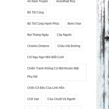
An Nam Truyện
Arundhati Roy
Bộ Tột Cùng
Bộ Tột Cùng Hạnh Phúc
Boris Vian
Bọt Tháng Ngày
Cây Người
Charles Dickens
Châu Hải Đường
Chỉ Ngu Ngơ Mới Biết Cười
Chiến Tranh Không Có Một Khuôn Mặt
Phụ Nữ
Chốn Cô Độc Của Linh Hồn
Chữ Vạn
Của Chuột Và Người