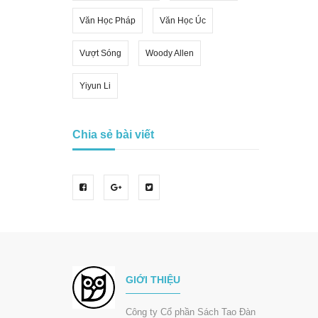
Văn Học Pháp
Văn Học Úc
Vượt Sóng
Woody Allen
Yiyun Li
Chia sẻ bài viết
GIỚI THIỆU
Công ty Cổ phần Sách Tao Đàn