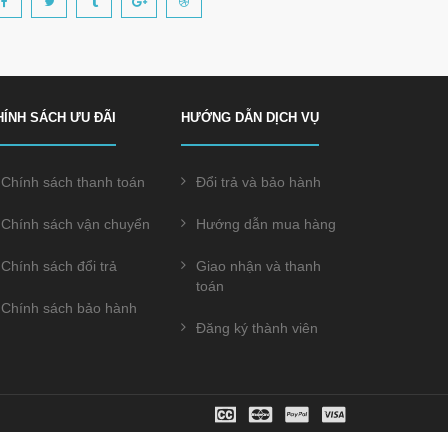
HÍNH SÁCH ƯU ĐÃI
HƯỚNG DẪN DỊCH VỤ
Chính sách thanh toán
Đổi trả và bảo hành
Chính sách vận chuyển
Hướng dẫn mua hàng
Chính sách đổi trả
Giao nhận và thanh
toán
Chính sách bảo hành
Đăng ký thành viên