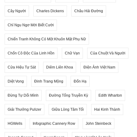
Cây Người
Charles Dickens
Châu Hải Đường
Chỉ Ngu Ngơ Mới Biết Cười
Chiến Tranh Không Có Một Khuôn Mặt Phụ Nữ
Chốn Cô Độc Của Linh Hồn
Chữ Vạn
Của Chuột Và Người
Cửa Hiệu Tự Sát
Diêm Liên Khoa
Điện Ảnh Việt Nam
Diệt Vong
Đinh Trang Mộng
Đốn Hạ
Đừng Tự Dối Mình
Đường Tống Truyền Kỳ
Edith Wharton
Giải Thưởng Pulizer
Giữa Lòng Tăm Tối
Hai Kinh Thành
HGWells
Infographic Cannery Row
John Steinbeck