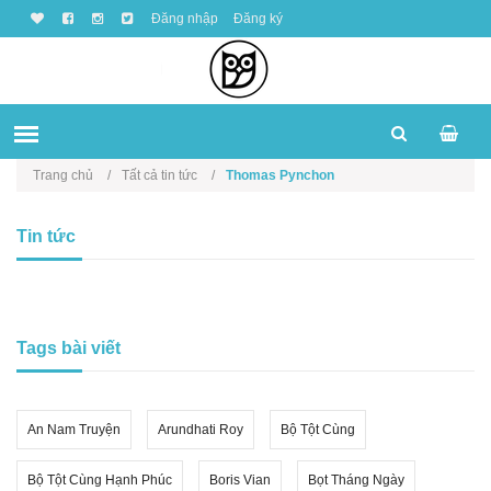
Đăng nhập
Đăng ký
Trang chủ
Tất cả tin tức
Thomas Pynchon
Tin tức
Tags bài viết
An Nam Truyện
Arundhati Roy
Bộ Tột Cùng
Bộ Tột Cùng Hạnh Phúc
Boris Vian
Bọt Tháng Ngày