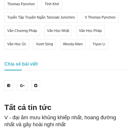
Thomas Pynchon
Tình Khờ
Tuyển Tập Truyện Ngắn Tanizaki Junichiro
V Thomas Pynchon
Văn Chương Pháp
Văn Học Nhật
Văn Học Pháp
Văn Học Úc
Vượt Sóng
Woody Allen
Yiyun Li
Chia sẻ bài viết
Tất cả tin tức
V - đại âm mưu khủng khiếp nhất, hoang đường
nhất và gây hoài nghi nhất