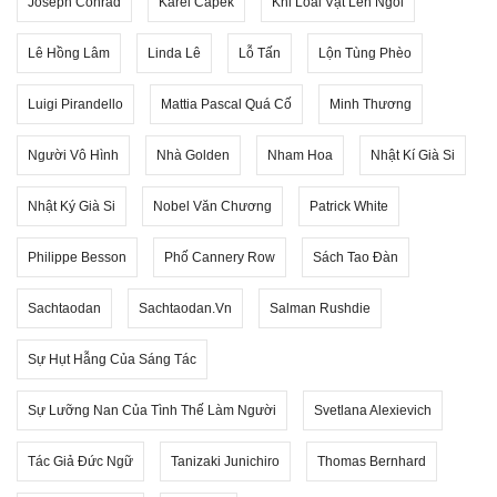
Joseph Conrad
Karel Capek
Khi Loài Vật Lên Ngôi
Lê Hồng Lâm
Linda Lê
Lỗ Tấn
Lộn Tùng Phèo
Luigi Pirandello
Mattia Pascal Quá Cố
Minh Thương
Người Vô Hình
Nhà Golden
Nham Hoa
Nhật Kí Già Si
Nhật Ký Già Si
Nobel Văn Chương
Patrick White
Philippe Besson
Phố Cannery Row
Sách Tao Đàn
Sachtaodan
Sachtaodan.vn
Salman Rushdie
Sự Hụt Hẫng Của Sáng Tác
Sự Lưỡng Nan Của Tình Thế Làm Người
Svetlana Alexievich
Tác Giả Đức Ngữ
Tanizaki Junichiro
Thomas Bernhard