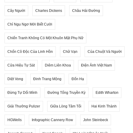
Cây Người
Charles Dickens
Châu Hải Đường
Chỉ Ngu Ngơ Mới Biết Cười
Chiến Tranh Không Có Một Khuôn Mặt Phụ Nữ
Chốn Cô Độc Của Linh Hồn
Chữ Vạn
Của Chuột Và Người
Cửa Hiệu Tự Sát
Diêm Liên Khoa
Điện Ảnh Việt Nam
Diệt Vong
Đinh Trang Mộng
Đốn Hạ
Đừng Tự Dối Mình
Đường Tống Truyền Kỳ
Edith Wharton
Giải Thưởng Pulizer
Giữa Lòng Tăm Tối
Hai Kinh Thành
HGWells
Infographic Cannery Row
John Steinbeck