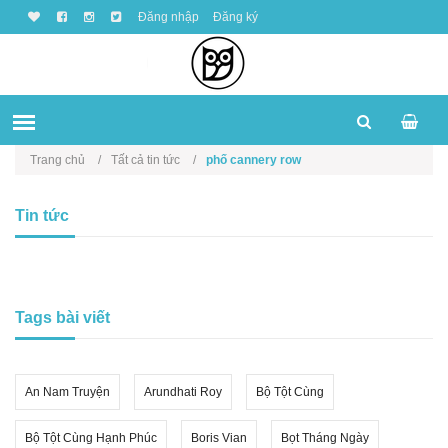
Đăng nhập
Đăng ký
Trang chủ
Tất cả tin tức
phố cannery row
Tin tức
Tags bài viết
An Nam Truyện
Arundhati Roy
Bộ Tột Cùng
Bộ Tột Cùng Hạnh Phúc
Boris Vian
Bọt Tháng Ngày