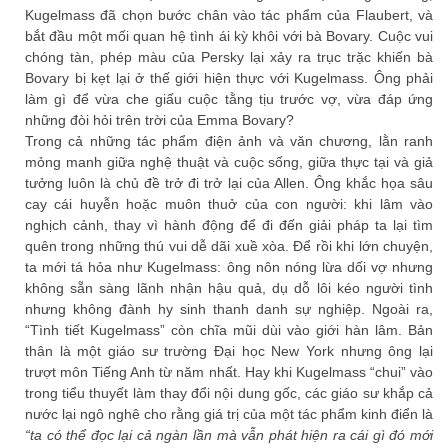
Kugelmass đã chọn bước chân vào tác phẩm của Flaubert, và
bắt đầu một mối quan hệ tình ái kỳ khôi với bà Bovary. Cuộc vui
chóng tàn, phép màu của Persky lại xảy ra trục trặc khiến bà
Bovary bị kẹt lại ở thế giới hiện thực với Kugelmass. Ông phải
làm gì để vừa che giấu cuộc tằng tịu trước vợ, vừa đáp ứng
những đòi hỏi trên trời của Emma Bovary?
Trong cả những tác phẩm điện ảnh và văn chương, lằn ranh
mỏng manh giữa nghệ thuật và cuộc sống, giữa thực tại và giả
tưởng luôn là chủ đề trở đi trở lại của Allen. Ông khắc họa sâu
cay cái huyễn hoặc muôn thuở của con người: khi lâm vào
nghịch cảnh, thay vì hành động để đi đến giải pháp ta lại tìm
quên trong những thú vui dễ dãi xuề xòa. Để rồi khi lớn chuyện,
ta mới tá hỏa như Kugelmass: ông nôn nóng lừa dối vợ nhưng
không sẵn sàng lãnh nhận hậu quả, dụ dỗ lôi kéo người tình
nhưng không đành hy sinh thanh danh sự nghiệp. Ngoài ra,
“Tình tiết Kugelmass” còn chĩa mũi dùi vào giới hàn lâm. Bản
thân là một giáo sư trường Đại học New York nhưng ông lại
trượt môn Tiếng Anh từ năm nhất. Hay khi Kugelmass “chui” vào
trong tiểu thuyết làm thay đổi nội dung gốc, các giáo sư khắp cả
nước lại ngô nghê cho rằng giá trị của một tác phẩm kinh điển là
“ta có thể đọc lại cả ngàn lần mà vẫn phát hiện ra cái gì đó mới