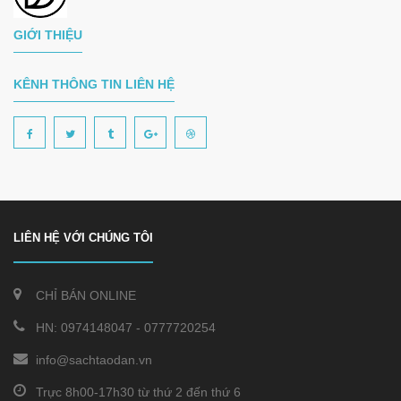
GIỚI THIỆU
KÊNH THÔNG TIN LIÊN HỆ
LIÊN HỆ VỚI CHÚNG TÔI
CHỈ BÁN ONLINE
HN:
0974148047
-
0777720254
info@sachtaodan.vn
Trực 8h00-17h30 từ thứ 2 đến thứ 6