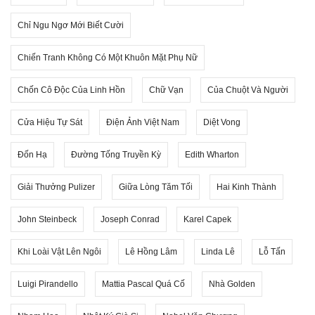
Chỉ Ngu Ngơ Mới Biết Cười
Chiến Tranh Không Có Một Khuôn Mặt Phụ Nữ
Chốn Cô Độc Của Linh Hồn
Chữ Vạn
Của Chuột Và Người
Cửa Hiệu Tự Sát
Điện Ảnh Việt Nam
Diệt Vong
Đốn Hạ
Đường Tống Truyền Kỳ
Edith Wharton
Giải Thưởng Pulizer
Giữa Lòng Tăm Tối
Hai Kinh Thành
John Steinbeck
Joseph Conrad
Karel Capek
Khi Loài Vật Lên Ngôi
Lê Hồng Lâm
Linda Lê
Lỗ Tấn
Luigi Pirandello
Mattia Pascal Quá Cố
Nhà Golden