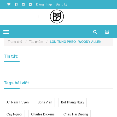
Đăng nhập
Đăng ký
Trang chủ
Tác phẩm
LỘN TÙNG PHÈO - WOODY ALLEN
Tin tức
Tags bài viết
An Nam Truyện
Boris Vian
Bọt Tháng Ngày
Cây Người
Charles Dickens
Châu Hải Đường