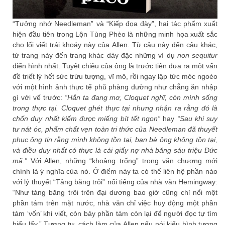
“Tưởng nhớ Needleman” và “Kiếp đọa đày”, hai tác phẩm xuất
hiện đầu tiên trong Lộn Tùng Phèo là những minh họa xuất sắc
cho lối viết trái khoáy này của Allen. Từ câu này đến câu khác,
từ trang này đến trang khác dày đặc những ví dụ
non sequitur
điển hình nhất. Tuyệt chiêu của ông là trước tiên đưa ra một vấn
đề triết lý hết sức trừu tượng, vĩ mô, rồi ngay lập tức móc ngoéo
với một hình ảnh thực tế phũ phàng dường như chẳng ăn nhập
gì với vế trước:
“Hắn ta đang mơ, Cloquet nghĩ, còn mình sống
trong thực tại. Cloquet ghét thực tại nhưng nhận ra rằng đó là
chốn duy nhất kiếm được miếng bít tết ngon”
hay
“Sau khi suy
tư nát óc, phẩm chất vẹn toàn tri thức của Needleman đã thuyết
phục ông tin rằng mình không tồn tại, bạn bè ông không tồn tại,
và điều duy nhất có thực là cái giấy nợ nhà băng sáu triệu Đức
mã.”
Với Allen, những “khoảng trống” trong văn chương mới
chính là ý nghĩa của nó. Ở điểm này ta có thể liên hệ phần nào
với lý thuyết “Tảng băng trôi” nổi tiếng của nhà văn Hemingway:
“Như tảng băng trôi trên đại dương bao giờ cũng chỉ nổi một
phần tám trên mặt nước, nhà văn chỉ việc huy động một phần
tám ‘vốn’ khi viết, còn bảy phần tám còn lại để người đọc tự tìm
hiểu lấy.” Tương tự, cách làm của Allen nếu nói kiểu hình tượng