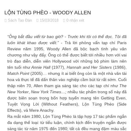
LỘN TÙNG PHÈO - WOODY ALLEN
Sách Tao Đàn
15/03/2018
0 nhận xét
“Ông bắt đầu viết từ bao giờ? - Trước khi tôi có thể đọc. Tôi đã
luôn khát khao được viết.”
- Trả lời phỏng vấn tạp chí Paris
Review năm 1995, Woody Allen đã bộc bạch tình yêu văn
chương như vậy đấy. Ông có thể được biết tới nhiều hơn với vai
trò đạo diễn, diễn viên Hollywood với những bộ phim làm nên
tên tuổi như
Annie Hall
(1977),
Hannah and Her Sisters
(1986),
Match Point
(2005)… nhưng ít ai biết ông còn là một nhà văn tài
hoa và thực tế đã dấn thân vào nghiệp cầm bút từ rất sớm. Cuối
thập niên 70, Allen tham gia sáng tác cho các tạp chí như
The
New Yorker
,
New York Times…;
nhiều tác phẩm trong số này đã
được biên soạn trong bốn hợp tuyển mang tên Getting Even,
Tuyệt Vọng Lời (Without Feathers), Lộn Tùng Phèo (Side
Effects), và Mere Anachy.
Ra mắt năm 1980, Lộn Tùng Phèo là tập hợp 17 tác phẩm ngắn
đa dạng thể loại: từ tiểu luận, chính kịch đến truyện ngắn được
sáng tác từ năm 1975 đến 1980; tất cả đều mang đậm màu sắc