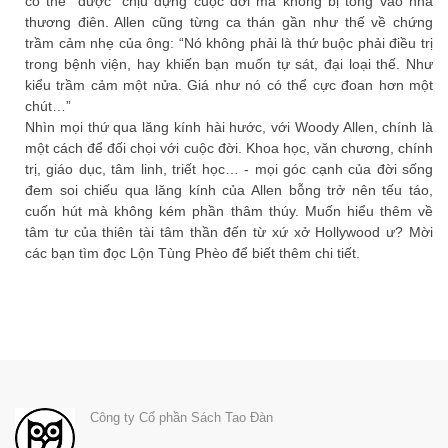
có thể “được” chịu đựng cuộc đời mà không bị tống vào nhà
thương điên. Allen cũng từng ca thán gần như thế về chứng
trầm cảm nhẹ của ông: “Nó không phải là thứ buộc phải điều trị
trong bệnh viện, hay khiến bạn muốn tự sát, đại loại thế. Như
kiểu trầm cảm một nửa. Giá như nó có thể cực đoan hơn một
chút…”
Nhìn mọi thứ qua lăng kính hài hước, với Woody Allen, chính là
một cách để đối chọi với cuộc đời. Khoa học, văn chương, chính
trị, giáo dục, tâm linh, triết học… - mọi góc cạnh của đời sống
đem soi chiếu qua lăng kính của Allen bỗng trở nên tếu táo,
cuốn hút mà không kém phần thâm thúy. Muốn hiểu thêm về
tâm tư của thiên tài tâm thần đến từ xứ xở Hollywood ư? Mời
các bạn tìm đọc Lộn Tùng Phèo để biết thêm chi tiết.
Công ty Cổ phần Sách Tao Đàn