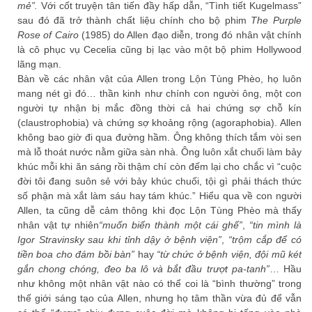
mẻ”.
Với cốt truyện tân tiến đầy hấp dẫn, “Tình tiết Kugelmass”
sau đó đã trở thành chất liệu chính cho bộ phim
The Purple
Rose of Cairo
(1985) do Allen đạo diễn, trong đó nhân vật chính
là cô phục vụ Cecelia cũng bị lạc vào một bộ phim Hollywood
lãng mạn.
Bàn về các nhân vật của Allen trong Lộn Tùng Phèo, họ luôn
mang nét gì đó… thần kinh như chính con người ông, một con
người tự nhận bị mắc đồng thời cả hai chứng sợ chỗ kín
(claustrophobia) và chứng sợ khoảng rộng (agoraphobia). Allen
không bao giờ đi qua đường hầm. Ông không thích tắm vòi sen
mà lỗ thoát nước nằm giữa sàn nhà. Ông luôn xắt chuối làm bảy
khúc mỗi khi ăn sáng rồi thậm chí còn đếm lại cho chắc vì “cuộc
đời tôi đang suôn sẻ với bảy khúc chuối, tội gì phải thách thức
số phận mà xắt làm sáu hay tám khúc.” Hiểu qua về con người
Allen, ta cũng dễ cảm thông khi đọc Lộn Tùng Phèo mà thấy
nhân vật tự nhiên
“muốn biến thành một cái ghế”
,
“tin mình là
Igor Stravinsky sau khi tỉnh dậy ở bệnh viện”
,
“trộm cắp để có
tiền boa cho đám bồi bàn”
hay
“từ chức ở bệnh viện, đội mũ két
gắn chong chóng, đeo ba lô và bắt đầu trượt pa-tanh”
… Hầu
như không một nhân vật nào có thể coi là “bình thường” trong
thế giới sáng tạo của Allen, nhưng họ tâm thần vừa đủ để vẫn