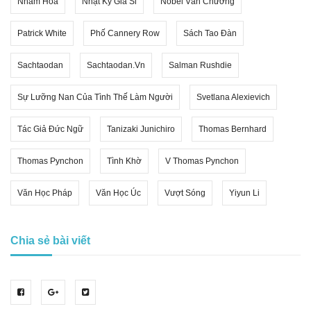
Nham Hoa
Nhật Ký Già Si
Nobel Văn Chương
Patrick White
Phố Cannery Row
Sách Tao Đàn
Sachtaodan
Sachtaodan.vn
Salman Rushdie
Sự Lưỡng Nan Của Tình Thế Làm Người
Svetlana Alexievich
Tác Giả Đức Ngữ
Tanizaki Junichiro
Thomas Bernhard
Thomas Pynchon
Tình Khờ
V Thomas Pynchon
Văn Học Pháp
Văn Học Úc
Vượt Sóng
Yiyun Li
Chia sẻ bài viết