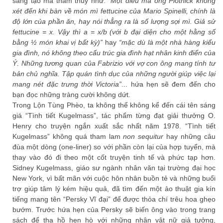
sáng tạo mà thâm thúy như:
“Một điều mà ông Plotnick không
xét đến khi bàn về món mì fettucine của Mario Spinelli, chính là
độ lớn của phần ăn, hay nói thẳng ra là số lượng sợi mì. Giả sử
fettucine = x. Vậy thì a = x/b (với b đại diện cho một hằng số
bằng ½ món khai vị bất kỳ)”
hay
“mặc dù là một nhà hàng kiểu
gia đình, nó không theo cấu trúc gia đình hạt nhân kinh điển của
Ý. Những tương quan của Fabrizio với vợ con ông mang tính tư
bản chủ nghĩa. Tập quán tình dục của những người giúp việc lại
mang nét đặc trưng thời Victoria”
... hứa hẹn sẽ đem đến cho
bạn đọc những tràng cười không dứt.
Trong Lộn Tùng Phèo, ta không thể không kể đến cái tên sáng
giá “Tình tiết Kugelmass”, tác phẩm từng đạt giải thưởng O.
Henry cho truyện ngắn xuất sắc nhất năm 1978. “Tình tiết
Kugelmass” không quá tham lam
non sequitur
hay những câu
đùa một dòng (one-liner) so với phần còn lại của hợp tuyển, mà
thay vào đó đi theo một cốt truyện tinh tế và phức tạp hơn.
Sidney Kugelmass, giáo sư ngành nhân văn tại trường đại học
New York, vì bất mãn với cuộc hôn nhân buồn tẻ và những buổi
trợ giúp tâm lý kém hiệu quả, đã tìm đến một ảo thuật gia kín
tiếng mang tên “Persky Vĩ đại” để được thỏa chí trêu hoa ghẹo
bướm. Trước hứa hẹn của Persky sẽ biến ông vào trong trang
sách để tha hồ hẹn hò với những nhân vật nữ giả tưởng,