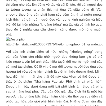
thì cũng như bày lên đống vỏ táo và cái lõi táo, rồi bắt người đọc
tự tưởng tượng ra phần thịt mà ông đã giấu béng đi. Văn
chương theo ông cần phải hàm súc tiềm ẩn, ý tại ngôn ngoại,
kích thích và dẫn dắt người đọc vận dụng kinh nghiệm và hiểu
biết để tái hiện những “khoảng trống” mà tác giả cố tình bỏ qua;
theo đó ý nghĩa của câu chuyện cũng được mở rộng muôn
phần.
Với đặc tính châm biếm cố hữu, những “khoảng trống” trong
văn của Allen còn nhắc nhở người đọc không bao giờ có thể
kiêu ngạo tuyên bố anh thấu hiểu tuyệt đối mọi từ ngữ, mọi câu
cú, mọi tác phẩm. Có lẽ vì thế mà đối tượng người đọc ông vừa
hướng tới vừa công kích chính là giới tri thức đương thời. Minh
họa điển hình nhất cho thái độ này của Allen có thể được tìm
thấy ở tác phẩm “Nhà hàng Fabrizio: Phê bình và phản hồi”.
Được trình bày dưới dạng một bài phê bình ẩm thực và phía
sau là hàng loạt phúc đáp của độc giả, đây đích thị là một bài
parody
trào phúng bậc thầy nhằm chế giễu thói ưa suy diễn và
phức tạp hóa của giới phê bình hiện đại. Những đoạn văn đầy