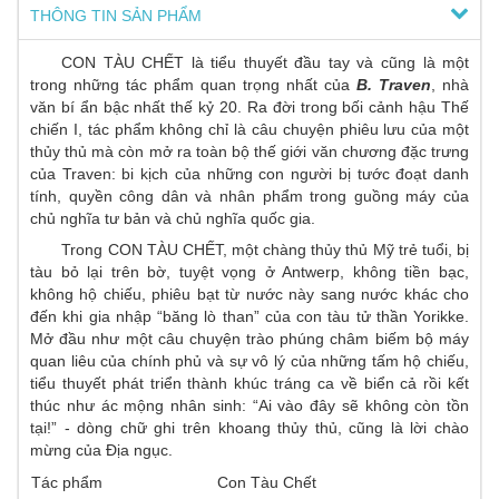
THÔNG TIN SẢN PHẨM
CON TÀU CHẾT
là tiểu thuyết đầu tay và cũng là một
trong những tác phẩm quan trọng nhất của
B. Traven
, nhà
văn bí ẩn bậc nhất thế kỷ 20. Ra đời trong bối cảnh hậu Thế
chiến I, tác phẩm không chỉ là câu chuyện phiêu lưu của một
thủy thủ mà còn mở ra toàn bộ thế giới văn chương đặc trưng
của Traven: bi kịch của những con người bị tước đoạt danh
tính, quyền công dân và nhân phẩm trong guồng máy của
chủ nghĩa tư bản và chủ nghĩa quốc gia.
Trong CON TÀU CHẾT, một chàng thủy thủ Mỹ trẻ tuổi, bị
tàu bỏ lại trên bờ, tuyệt vọng ở Antwerp, không tiền bạc,
không hộ chiếu, phiêu bạt từ nước này sang nước khác cho
đến khi gia nhập “băng lò than” của con tàu tử thần Yorikke.
Mở đầu như một câu chuyện trào phúng châm biếm bộ máy
quan liêu của chính phủ và sự vô lý của những tấm hộ chiếu,
tiểu thuyết phát triển thành khúc tráng ca về biển cả rồi kết
thúc như ác mộng nhân sinh: “Ai vào đây sẽ không còn tồn
tại!” - dòng chữ ghi trên khoang thủy thủ, cũng là lời chào
mừng của Địa ngục.
Tác phẩm
Con Tàu Chết