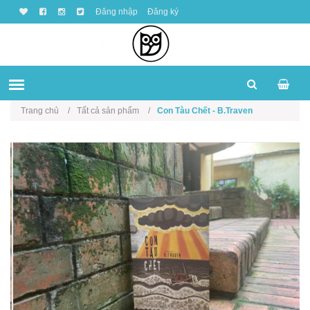
Đăng nhập
Đăng ký
Trang chủ
Tất cả sản phẩm
Con Tàu Chết - B.Traven