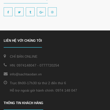
LIÊN HỆ VỚI CHÚNG TÔI
CHỈ BÁN ONLINE
HN:
0974148047
-
0777720254
info@sachtaodan.vn
Trực 8h00-17h30 từ thứ 2 đến thứ 6
Hỗ trợ ngoài giờ hành chính: 0974 148 047
THÔNG TIN KHÁCH HÀNG