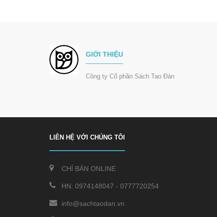
GIỚI THIỆU
Công ty Cổ phần Sách Tao Đàn
LIÊN HỆ VỚI CHÚNG TÔI
CHỈ BÁN ONLINE
HN:
0974148047
-
0777720254
info@sachtaodan.vn