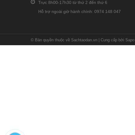
Trực 8h00-17h30 từ thứ 2 đến thứ 6
Hỗ trợ ngoài giờ hành chính: 0974 148 047
© Bản quyền thuộc về Sachtaodan.vn
|
Cung cấp bởi Sapo