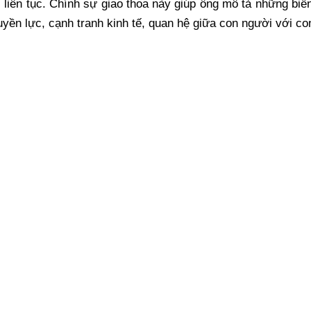
c liên tục. Chính sự giao thoa này giúp ông mô tả những bi
quyền lực, cạnh tranh kinh tế, quan hệ giữa con người với co