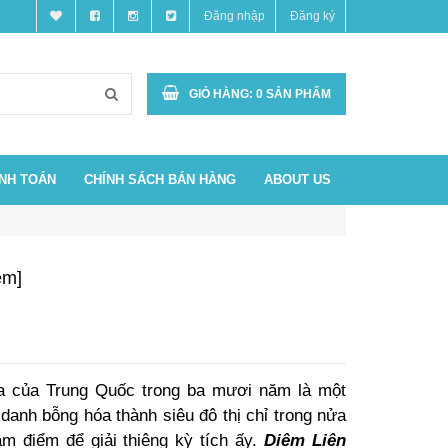
Đăng nhập
Đăng ký
GIỎ HÀNG:
0
SẢN PHẨM
ANH TOÁN
CHÍNH SÁCH BÁN HÀNG
ABOUT US
ềm]
hóa của Trung Quốc trong ba mươi năm là một
danh bỗng hóa thành siêu đô thị chỉ trong nửa
m điểm để giải thiêng kỳ tích ấy.
Diêm Liên