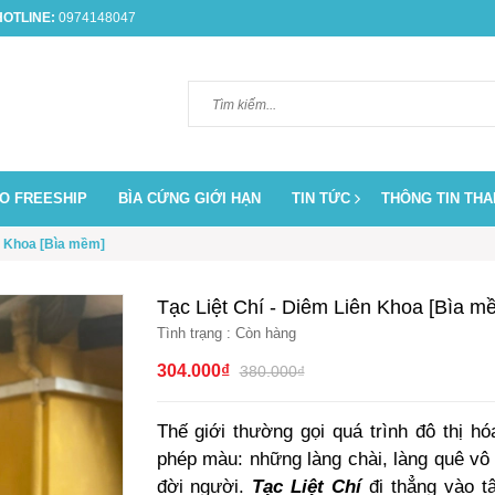
OTLINE:
0974148047
O FREESHIP
BÌA CỨNG GIỚI HẠN
TIN TỨC
THÔNG TIN TH
ên Khoa [Bìa mềm]
Tạc Liệt Chí - Diêm Liên Khoa [Bìa m
Tình trạng :
Còn hàng
304.000₫
380.000₫
Thế giới thường gọi quá trình đô thị 
phép màu: những làng chài, làng quê vô 
đời người.
Tạc Liệt Chí
đi thẳng vào tâ