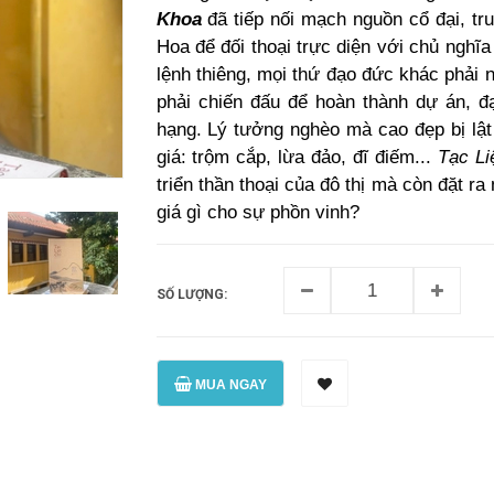
Khoa
đã tiếp nối mạch nguồn cổ đại, tru
Hoa để đối thoại trực diện với chủ nghĩ
lệnh thiêng, mọi thứ đạo đức khác phải
phải chiến đấu để hoàn thành dự án, đạ
hạng. Lý tưởng nghèo mà cao đẹp bị lật
giá: trộm cắp, lừa đảo, đĩ điếm...
Tạc Li
triển thần thoại của đô thị mà còn đặt r
giá gì cho sự phồn vinh?
SỐ LƯỢNG:
MUA NGAY