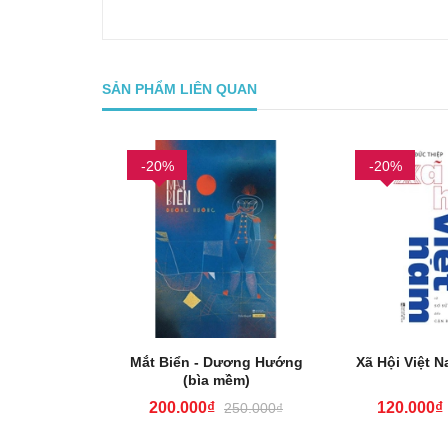
SẢN PHẨM LIÊN QUAN
-20%
-20%
và Chuột
Mắt Biển - Dương Hướng
Xã Hội Việt N
(bìa mềm)
200.000₫
120.000₫
470.000₫
250.000₫