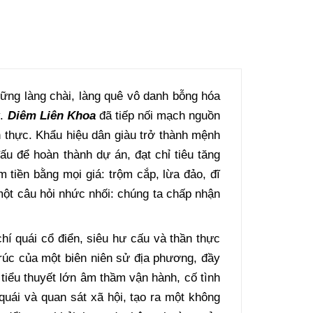
ững làng chài, làng quê vô danh bỗng hóa
y.
Diêm Liên Khoa
đã tiếp nối mạch nguồn
ện thực. Khẩu hiệu dân giàu trở thành mệnh
u để hoàn thành dự án, đạt chỉ tiêu tăng
tiền bằng mọi giá: trộm cắp, lừa đảo, đĩ
 một câu hỏi nhức nhối: chúng ta chấp nhận
hí quái cổ điển, siêu hư cấu và thần thực
úc của một biên niên sử địa phương, đầy
 tiểu thuyết lớn âm thầm vận hành, cố tình
 quái và quan sát xã hội, tạo ra một không