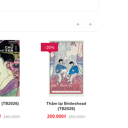
-20%
-20%
 (TB2026)
Thăm lại Brideshead
Tạm Biệ
(TB2026)
(T
₫
200.000₫
72.00
180.000₫
250.000₫