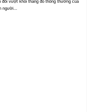
ến đổi vượt khỏi thang đo thông thường của
n người...