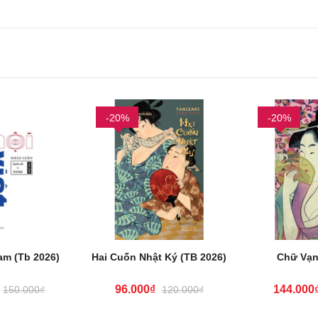
-20%
-20%
am (Tb 2026)
Hai Cuốn Nhật Ký (TB 2026)
Chữ Vạn
96.000₫
144.000
150.000₫
120.000₫