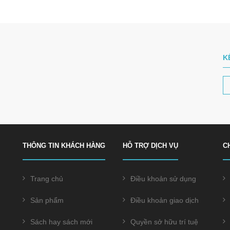
K
THÔNG TIN KHÁCH HÀNG
HỖ TRỢ DỊCH VỤ
C
Trang chủ
Điều khoản sử dụng
Sản phẩm
Điều khoản giao dịch
Sách hay sách mới
Quyền sở hữu trí tuệ