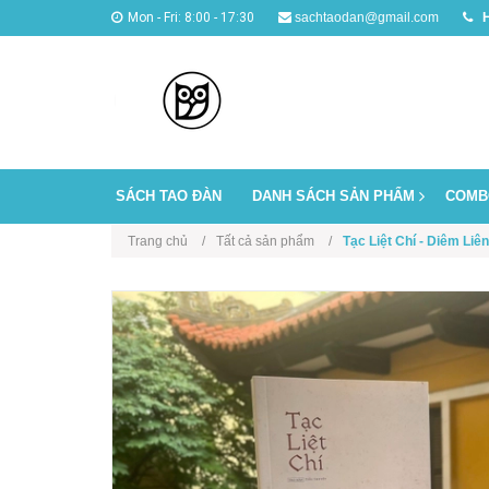
Mon - Fri: 8:00 - 17:30
sachtaodan@gmail.com
H
SÁCH TAO ĐÀN
DANH SÁCH SẢN PHẨM
COMB
Trang chủ
Tất cả sản phẩm
Tạc Liệt Chí - Diêm Li