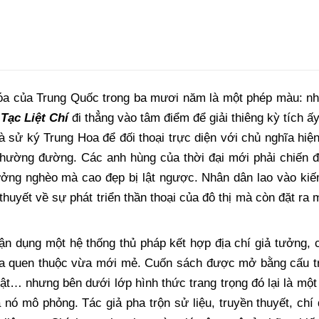
 hóa của Trung Quốc trong ba mươi năm là một phép màu: nh
.
Tạc Liệt Chí
đi thẳng vào tâm điểm để giải thiêng kỳ tích ấ
 và sử ký Trung Hoa để đối thoại trực diện với chủ nghĩa hi
nhường đường. Các anh hùng của thời đại mới phải chiến đấ
ởng nghèo mà cao đẹp bị lật ngược. Nhân dân lao vào kiếm 
thuyết về sự phát triển thần thoại của đô thị mà còn đặt ra
n dụng một hệ thống thủ pháp kết hợp địa chí giả tưởng, c
ừa quen thuộc vừa mới mẻ. Cuốn sách được mở bằng cấu tr
 vật… nhưng bên dưới lớp hình thức trang trọng đó lại là một
 nó mô phỏng. Tác giả pha trộn sử liệu, truyền thuyết, chí