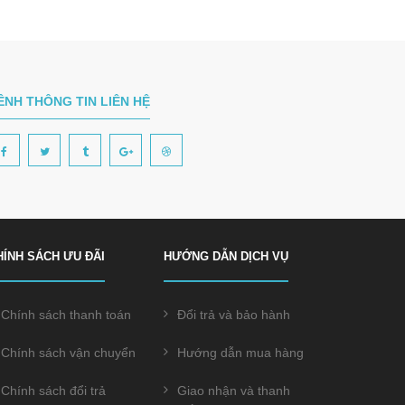
ÊNH THÔNG TIN LIÊN HỆ
HÍNH SÁCH ƯU ĐÃI
HƯỚNG DẪN DỊCH VỤ
Chính sách thanh toán
Đổi trả và bảo hành
Chính sách vận chuyển
Hướng dẫn mua hàng
Chính sách đổi trả
Giao nhận và thanh