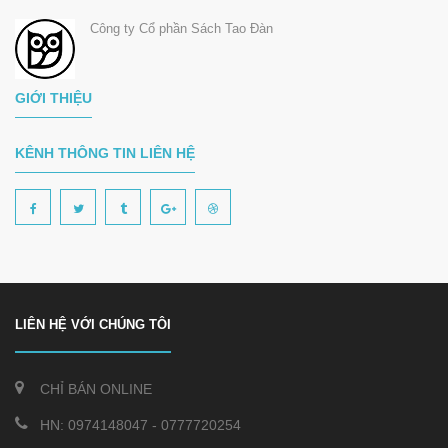
Công ty Cổ phần Sách Tao Đàn
GIỚI THIỆU
KÊNH THÔNG TIN LIÊN HỆ
LIÊN HỆ VỚI CHÚNG TÔI
CHỈ BÁN ONLINE
HN:
0974148047
-
0777720254