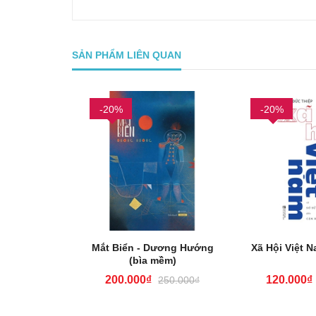
SẢN PHẨM LIÊN QUAN
-20%
-20%
và Chuột
Mắt Biển - Dương Hướng
Xã Hội Việt N
(bìa mềm)
200.000₫
120.000₫
470.000₫
250.000₫