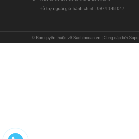
Hỗ trợ ngoài giờ hành chính: 0974 148 047
© Bản quyền thuộc về Sachtaodan.vn
|
Cung cấp bởi Sapo