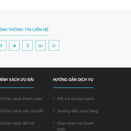
ÊNH THÔNG TIN LIÊN HỆ
HÍNH SÁCH ƯU ĐÃI
HƯỚNG DẪN DỊCH VỤ
Chính sách thanh toán
Đổi trả và bảo hành
Chính sách vận chuyển
Hướng dẫn mua hàng
Chính sách đổi trả
Giao nhận và thanh
toán