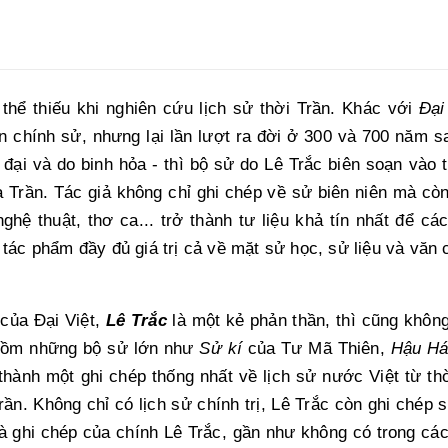
thể thiếu khi nghiên cứu lịch sử thời Trần. Khác với
Đại
n chính sử, nhưng lại lần lượt ra đời ở 300 và 700 năm s
đại và do binh hỏa - thì bộ sử do Lê Trắc biên soạn vào th
 Trần. Tác giả không chỉ ghi chép về sử biên niên mà còn 
nghệ thuật, thơ ca... trở thành tư liệu khả tín nhất để c
 tác phẩm đầy đủ giá trị cả về mặt sử học, sử liệu và văn
của Đại Việt,
Lê Trắc
là một kẻ phản thần, thì cũng không
 gồm những bộ sử lớn như
Sử kí
của Tư Mã Thiên,
Hậu Há
thành một ghi chép thống nhất về lịch sử nước Việt từ thờ
ần. Không chỉ có lịch sử chính trị, Lê Trắc còn ghi chép s
là ghi chép của chính Lê Trắc, gần như không có trong c