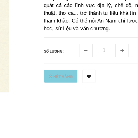
quát cả các lĩnh vực địa lý, chế độ, 
thuật, thơ ca... trở thành tư liệu khả t
tham khảo. Có thể nói An Nam chí lược 
học, sử liệu và văn chương.
SỐ LƯỢNG:
HẾT HÀNG