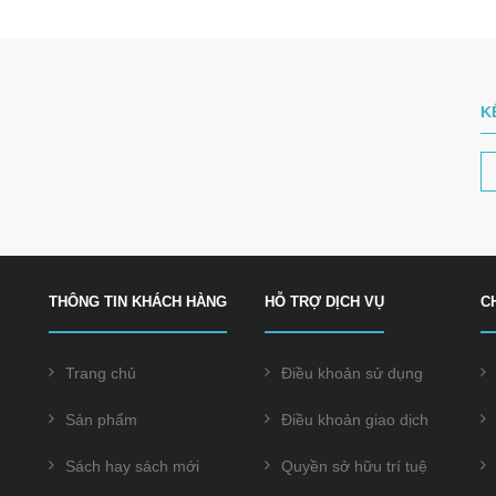
K
THÔNG TIN KHÁCH HÀNG
HỖ TRỢ DỊCH VỤ
C
Trang chủ
Điều khoản sử dụng
Sản phẩm
Điều khoản giao dịch
Sách hay sách mới
Quyền sở hữu trí tuệ