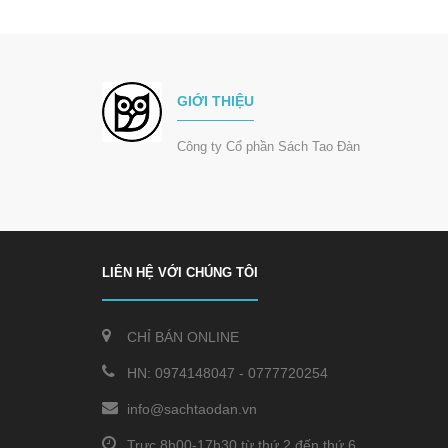
GIỚI THIỆU
Công ty Cổ phần Sách Tao Đàn
LIÊN HỆ VỚI CHÚNG TÔI
CHỈ BÁN ONLINE
HN:
0974148047
-
0777720254
info@sachtaodan.vn
Trực 8h00-17h30 từ thứ 2 đến thứ 6