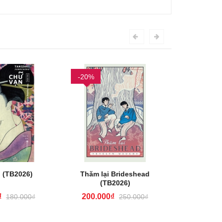
-20%
-20%
 (TB2026)
Thăm lại Brideshead
Tạm Biệ
(TB2026)
(T
₫
200.000₫
72.00
180.000₫
250.000₫