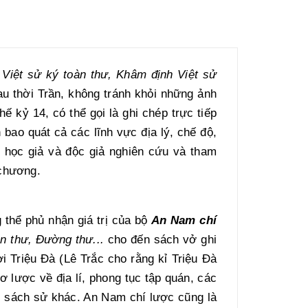
 Việt sử ký toàn thư, Khâm định Việt sử
au thời Trần, không tránh khỏi những ảnh
ế kỷ 14, có thể gọi là ghi chép trực tiếp
bao quát cả các lĩnh vực địa lý, chế độ,
ác học giả và độc giả nghiên cứu và tham
 chương.
 thể phủ nhận giá trị của bộ
An Nam chí
n thư, Đường thư...
cho đến sách vở ghi
i Triệu Đà (Lê Trắc cho rằng kỉ Triệu Đà
ơ lược về địa lí, phong tục tập quán, các
ác sách sử khác. An Nam chí lược cũng là