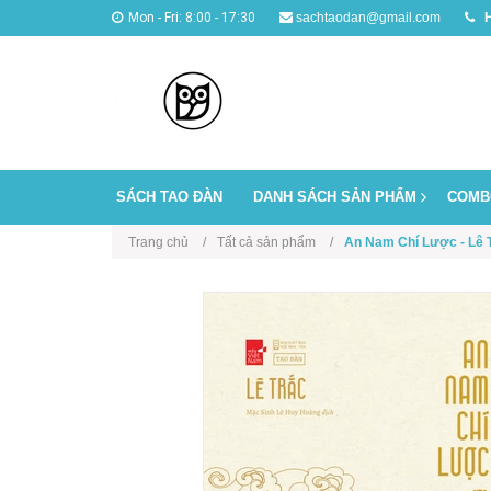
Mon - Fri: 8:00 - 17:30
sachtaodan@gmail.com
H
SÁCH TAO ĐÀN
DANH SÁCH SẢN PHẨM
COMB
Trang chủ
Tất cả sản phẩm
An Nam Chí Lược - Lê 