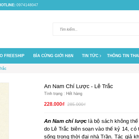
OTLINE:
0974148047
O FREESHIP
BÌA CỨNG GIỚI HẠN
TIN TỨC
THÔNG TIN TH
Trắc
An Nam Chí Lược - Lê Trắc
Tình trạng :
Hết hàng
228.000₫
285.000₫
An Nam chí lược
là bộ sách không thể 
do Lê Trắc biên soạn vào thế kỷ 14, có 
sống trong thời đại nhà Trần. Tác giả 