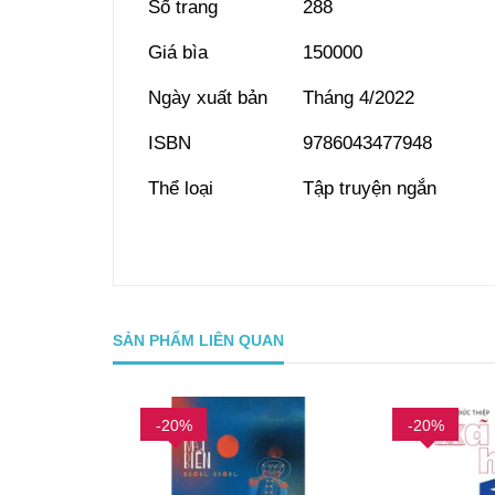
Số trang
288
Giá bìa
150000
Ngày xuất bản
Tháng 4/2022
ISBN
9786043477948
Thể loại
Tập truyện ngắn
SẢN PHẨM LIÊN QUAN
-20%
-20%