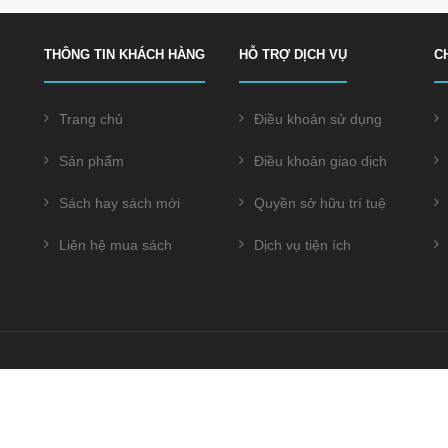
THÔNG TIN KHÁCH HÀNG
HỖ TRỢ DỊCH VỤ
C
Trang chủ
Điều khoản sử dụng
Sản phẩm
Điều khoản giao dịch
Sách hay sách mới
Quyền sở hữu trí tuệ
Liên hệ mua sách
Dịch vụ tiện ích