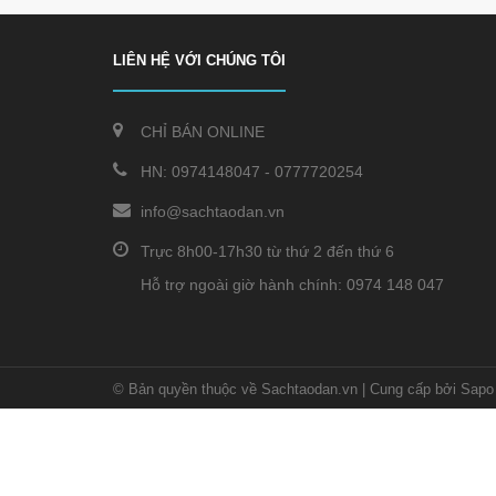
LIÊN HỆ VỚI CHÚNG TÔI
CHỈ BÁN ONLINE
HN:
0974148047
-
0777720254
info@sachtaodan.vn
Trực 8h00-17h30 từ thứ 2 đến thứ 6
Hỗ trợ ngoài giờ hành chính: 0974 148 047
© Bản quyền thuộc về Sachtaodan.vn
|
Cung cấp bởi Sapo