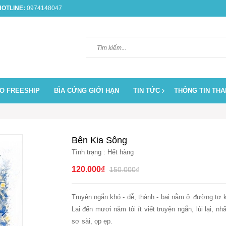
OTLINE:
0974148047
O FREESHIP
BÌA CỨNG GIỚI HẠN
TIN TỨC
THÔNG TIN TH
Bên Kia Sông
Tình trạng :
Hết hàng
120.000₫
150.000₫
Truyện ngắn khó - dễ, thành - bại nằm ở đường tơ k
Lại đến mươi năm tôi ít viết truyện ngắn, lùi lại, 
sơ sài, ọp ẹp.