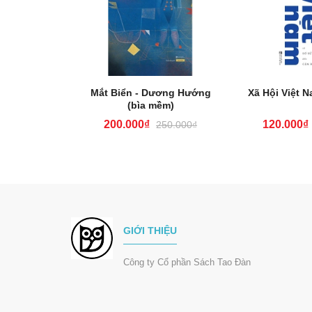
và Chuột
Mắt Biển - Dương Hướng
Xã Hội Việt N
(bìa mềm)
200.000₫
120.000₫
470.000₫
250.000₫
GIỚI THIỆU
Công ty Cổ phần Sách Tao Đàn