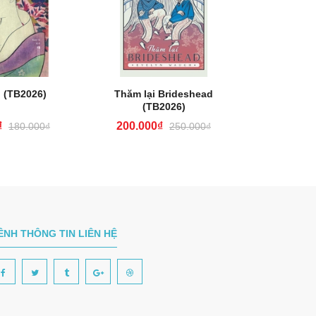
 (TB2026)
Thăm lại Brideshead
Tạm Biệ
(TB2026)
(T
₫
200.000₫
72.00
180.000₫
250.000₫
ÊNH THÔNG TIN LIÊN HỆ