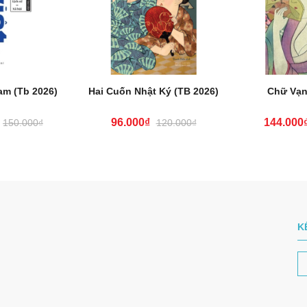
am (Tb 2026)
Hai Cuốn Nhật Ký (TB 2026)
Chữ Vạn
96.000₫
144.000
150.000₫
120.000₫
K