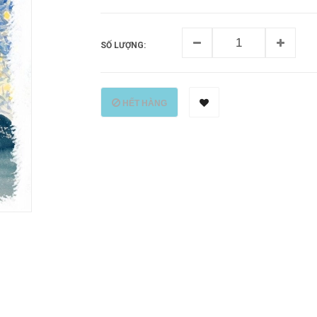
SỐ LƯỢNG:
HẾT HÀNG