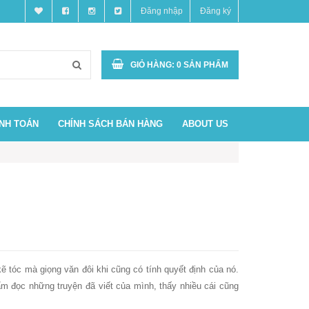
Đăng nhập
Đăng ký
GIỎ HÀNG:
0
SẢN PHẨM
ANH TOÁN
CHÍNH SÁCH BÁN HÀNG
ABOUT US
ẽ tóc mà giọng văn đôi khi cũng có tính quyết định của nó.
nhẩm đọc những truyện đã viết của mình, thấy nhiều cái cũng