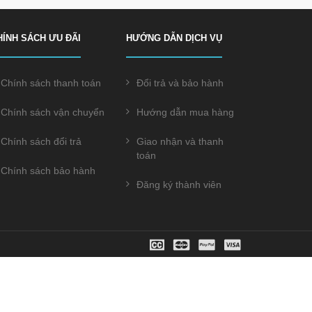
HÍNH SÁCH ƯU ĐÃI
HƯỚNG DẪN DỊCH VỤ
Chính sách thanh toán
Đổi trả và bảo hành
Chính sách vận chuyển
Hướng dẫn mua hàng
Chính sách đổi trả
Giao nhận và thanh
toán
Chính sách bảo hành
Đăng ký thành viên