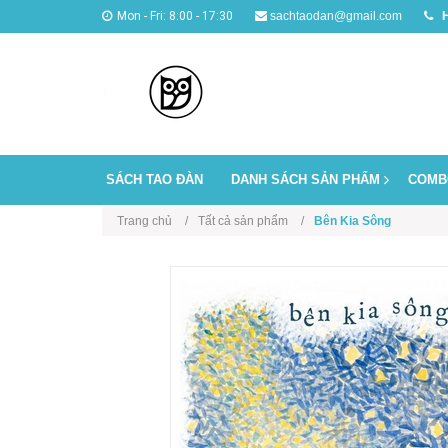
Mon - Fri: 8:00 - 17:30
sachtaodan@gmail.com
H
SÁCH TAO ĐÀN
DANH SÁCH SẢN PHẨM
COMB
Trang chủ
Tất cả sản phẩm
Bên Kia Sông