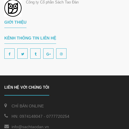
Công ty Cổ phần Sách Tao Đàn
GIỚI THIỆU
KÊNH THÔNG TIN LIÊN HỆ
LIÊN HỆ VỚI CHÚNG TÔI
CHỈ BÁN ONLINE
HN:
0974148047
-
0777720254
info@sachtaodan.vn