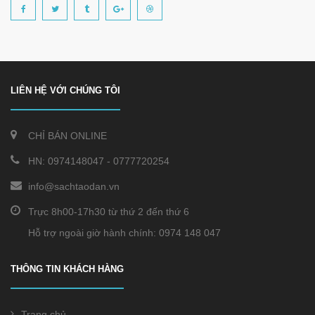
LIÊN HỆ VỚI CHÚNG TÔI
CHỈ BÁN ONLINE
HN:
0974148047
-
0777720254
info@sachtaodan.vn
Trực 8h00-17h30 từ thứ 2 đến thứ 6
Hỗ trợ ngoài giờ hành chính: 0974 148 047
THÔNG TIN KHÁCH HÀNG
Trang chủ