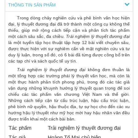
THÔNG TIN SẢN PHẨM
Trong dòng chảy nghiên cứu và phê bình văn học hiện
đại, lý thuyết đương đại đã trở thành một công cụ không thể
thiếu, giúp mở rộng cách tiếp cận và phân tích tác phẩm
một cách sâu sắc, đa chiều.
Trải nghiệm lý thuyết đương đại
là một tuyển tập học thuật tập hợp 12 bài viết chuyên sâu,
được thực hiện với sự nghiêm cẩn về mặt nghiên cứu và tư
duy lý luận, trong số đó, có 6 bài đã từng được công bố trên
các tạp chí và sách quốc tế uy tín.
Trải nghiệm lý thuyết đương đại
không đơn thuần là
một tổng hợp các trường phái lý thuyết văn học, mà còn là
một thực hành phân tích phong phú, trong đó các tác giả
vận dụng những khuynh hướng lý thuyết quan trọng để soi
chiếu các tác phẩm văn chương Việt Nam và thế giới.
Những cách tiếp cận từ cấu trúc luận, hậu cấu trúc luận,
phê bình nữ quyền, hậu thuộc địa, tự sự học cho đến các xu
hướng hậu lý thuyết như mỹ học mới hay hậu nhân văn đều
được triển khai một cách bài bản.
Tác phẩm
Trải nghiệm lý thuyết đương đại
Tác giả
Hoàng Tố Mai chủ biên