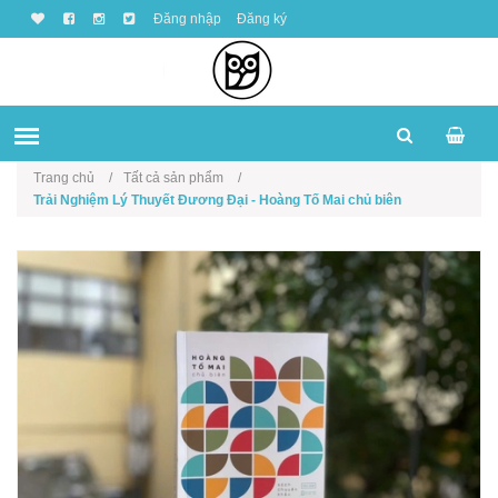
Đăng nhập
Đăng ký
Trang chủ
Tất cả sản phẩm
Trải Nghiệm Lý Thuyết Đương Đại - Hoàng Tố Mai chủ biên